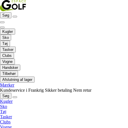
Søg
Kugler
Sko
Tøj
Tasker
Clubs
Vogne
Handsker
Tilbehør
Afslutning af lager
Mærker
Kundeservice i Frankrig
Sikker betaling
Nem retur
Søg
Kugler
Sko
Tøj
Tasker
Clubs
Vogne