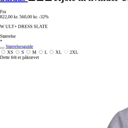
Fra
822,00 kr.
560,00 kr.
-32%
W ULT+ DRESS SLATE
Størrelse
*
Størrelsesguide
XS
S
M
L
XL
2XL
Dette felt er påkrævet