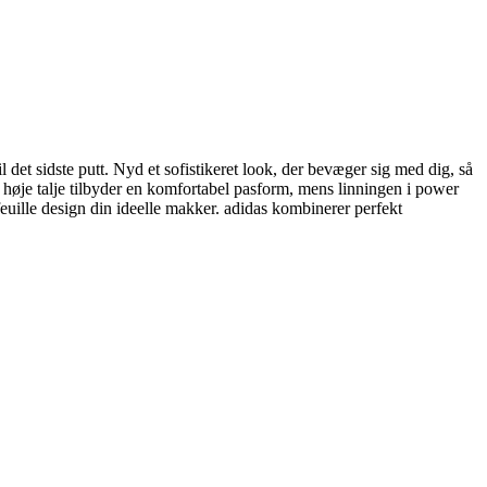
l det sidste putt. Nyd et sofistikeret look, der bevæger sig med dig, så
Den høje talje tilbyder en komfortabel pasform, mens linningen i power
efeuille design din ideelle makker. adidas kombinerer perfekt