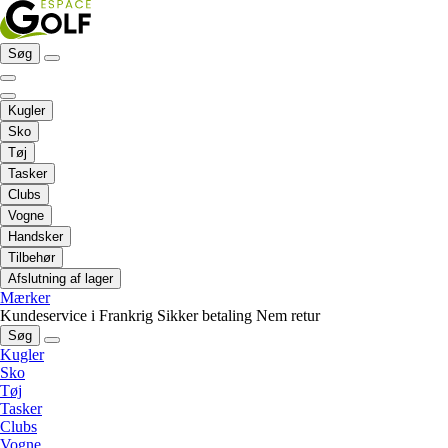
Søg
Kugler
Sko
Tøj
Tasker
Clubs
Vogne
Handsker
Tilbehør
Afslutning af lager
Mærker
Kundeservice i Frankrig
Sikker betaling
Nem retur
Søg
Kugler
Sko
Tøj
Tasker
Clubs
Vogne