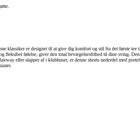
øtte.
lassiker er designet til at give dig komfort og stil fra det første tee ti
d og fleksibel følelse, giver den total bevægelsesfrihed til dine sving. 
å fairway eller slapper af i klubhuset, er denne shorts nederdel med port
iaster.