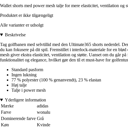
Wallet shorts med power mesh talje for mere elasticitet, ventilation og st
Produktet er ikke tilgængeligt
Alle varianter er udsolgt
Beskrivelse
Tag golfbanen med selvtillid med den Ultimate365 shorts nederdel. Denne k
du kan fokusere på dit spil. Fremstillet i interlock-materiale for en blø
mesh giver ekstra elasticitet, ventilation og støtte. Uanset om du går p
funktionalitet og elegance, hvilket gør den til et must-have for golfentus
Standard pasform
Ingen lukning
77 % polyester (100 % genanvendt), 23 % elastan
Høj talje
Talje i power mesh
Yderligere information
Mærke
adidas
Farve
wonalu
Dominerende farve
Grå
Køn
Kvinde