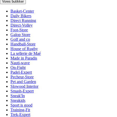
Vores butikker
Basket-Center
Daily Bikers
Direct Running
Direct-Volley
Foot-Store
Galop Store
Golf and co
Handball-Store
House of Rugby
La sellerie de Maé
Made in Paradis
Nauti-wave
On-Fight
Padel-Expert
Pecheur-Store
Pet and Garden
Slowood Interior
Smash-Expert
Sneak'In
Sneakids
Sport is good
Training-Fit
Trek-Expert