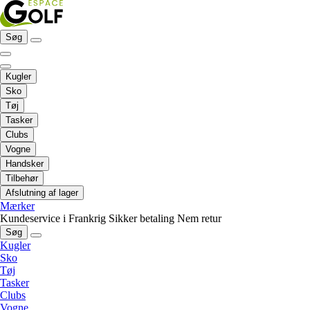
Søg
Kugler
Sko
Tøj
Tasker
Clubs
Vogne
Handsker
Tilbehør
Afslutning af lager
Mærker
Kundeservice i Frankrig
Sikker betaling
Nem retur
Søg
Kugler
Sko
Tøj
Tasker
Clubs
Vogne