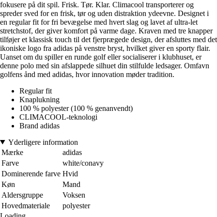
fokusere på dit spil. Frisk. Tør. Klar. Climacool transporterer og
spreder sved for en frisk, tør og uden distraktion ydeevne. Designet i
en regular fit for fri bevægelse med hvert slag og lavet af ultra-let
stretchstof, der giver komfort på varme dage. Kraven med tre knapper
tilføjer et klassisk touch til det fjerprægede design, der afsluttes med det
ikoniske logo fra adidas på venstre bryst, hvilket giver en sporty flair.
Uanset om du spiller en runde golf eller socialiserer i klubhuset, er
denne polo med sin afslappede silhuet din stilfulde ledsager. Omfavn
golfens ånd med adidas, hvor innovation møder tradition.
Regular fit
Knaplukning
100 % polyester (100 % genanvendt)
CLIMACOOL-teknologi
Brand adidas
Yderligere information
Mærke
adidas
Farve
white/conavy
Dominerende farve
Hvid
Køn
Mand
Aldersgruppe
Voksen
Hovedmateriale
polyester
Loading...