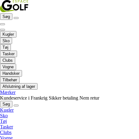
Søg
Kugler
Sko
Tøj
Tasker
Clubs
Vogne
Handsker
Tilbehør
Afslutning af lager
Mærker
Kundeservice i Frankrig
Sikker betaling
Nem retur
Søg
Kugler
Sko
Tøj
Tasker
Clubs
Vogne