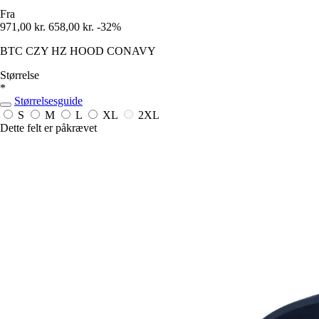
Fra
971,00 kr.
658,00 kr.
-32%
BTC CZY HZ HOOD CONAVY
Størrelse
*
Størrelsesguide
S
M
L
XL
2XL
Dette felt er påkrævet