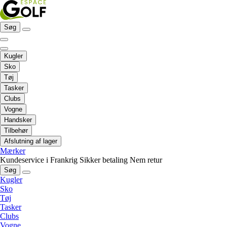
Søg
Kugler
Sko
Tøj
Tasker
Clubs
Vogne
Handsker
Tilbehør
Afslutning af lager
Mærker
Kundeservice i Frankrig
Sikker betaling
Nem retur
Søg
Kugler
Sko
Tøj
Tasker
Clubs
Vogne