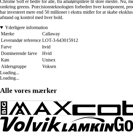
Chrome Soft er bedre for alle, fra amatørspillere til store mestre. Nu
omkring greens. Præcisionsteknologien forbedrer hver komponent, proces 
har investeret mere end 50 millioner i ekstra midler for at skabe ekskl
afstand og kontrol med hver bold.
Yderligere information
Mærke
Callaway
Leverandør reference
LOT-3-643015912
Farve
hvid
Dominerende farve
Hvid
Køn
Unisex
Aldersgruppe
Voksen
Loading...
Loading...
Alle vores mærker