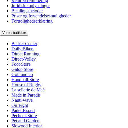
Retur & refundering
Juridiske oplysninger
Betalingsmetoder
Priser og forsendelsesmuligheder
Fortrolighedserklæring
Vores butikker
Basket-Center
Daily Bikers
Direct Running
Direct-Volley
Foot-Store
Galop Store
Golf and co
Handball-Store
House of Rugby
La sellerie de Maé
Made in Paradis
Nauti-wave
On-Fight
Padel-Expert
Pecheur-Store
Pet and Garden
Slowood Interior