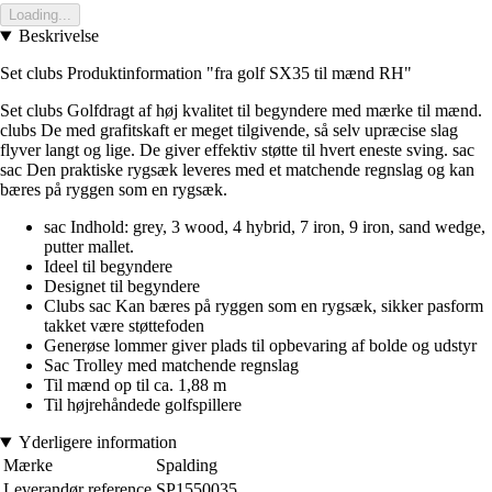
Loading...
Beskrivelse
Set clubs Produktinformation "fra golf SX35 til mænd RH"
Set clubs Golfdragt af høj kvalitet til begyndere med mærke til mænd.
clubs De med grafitskaft er meget tilgivende, så selv upræcise slag
flyver langt og lige. De giver effektiv støtte til hvert eneste sving. sac
sac Den praktiske rygsæk leveres med et matchende regnslag og kan
bæres på ryggen som en rygsæk.
sac Indhold: grey, 3 wood, 4 hybrid, 7 iron, 9 iron, sand wedge,
putter mallet.
Ideel til begyndere
Designet til begyndere
Clubs sac Kan bæres på ryggen som en rygsæk, sikker pasform
takket være støttefoden
Generøse lommer giver plads til opbevaring af bolde og udstyr
Sac Trolley med matchende regnslag
Til mænd op til ca. 1,88 m
Til højrehåndede golfspillere
Yderligere information
Mærke
Spalding
Leverandør reference
SP1550035