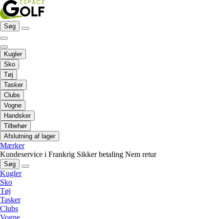
Søg
Kugler
Sko
Tøj
Tasker
Clubs
Vogne
Handsker
Tilbehør
Afslutning af lager
Mærker
Kundeservice i Frankrig
Sikker betaling
Nem retur
Søg
Kugler
Sko
Tøj
Tasker
Clubs
Vogne