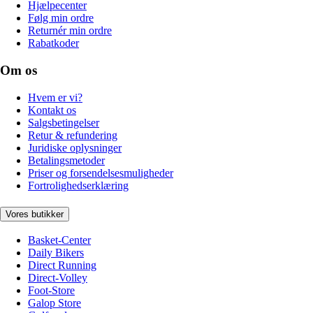
Hjælpecenter
Følg min ordre
Returnér min ordre
Rabatkoder
Om os
Hvem er vi?
Kontakt os
Salgsbetingelser
Retur & refundering
Juridiske oplysninger
Betalingsmetoder
Priser og forsendelsesmuligheder
Fortrolighedserklæring
Vores butikker
Basket-Center
Daily Bikers
Direct Running
Direct-Volley
Foot-Store
Galop Store