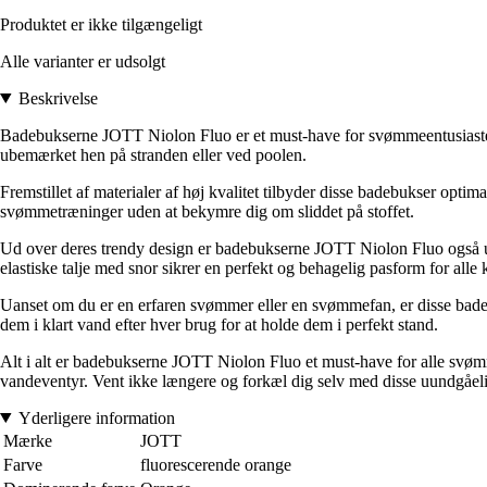
Produktet er ikke tilgængeligt
Alle varianter er udsolgt
Beskrivelse
Badebukserne JOTT Niolon Fluo er et must-have for svømmeentusiaster. 
ubemærket hen på stranden eller ved poolen.
Fremstillet af materialer af høj kvalitet tilbyder disse badebukser opti
svømmetræninger uden at bekymre dig om sliddet på stoffet.
Ud over deres trendy design er badebukserne JOTT Niolon Fluo også ud
elastiske talje med snor sikrer en perfekt og behagelig pasform for alle 
Uanset om du er en erfaren svømmer eller en svømmefan, er disse badebuk
dem i klart vand efter hver brug for at holde dem i perfekt stand.
Alt i alt er badebukserne JOTT Niolon Fluo et must-have for alle svømme
vandeventyr. Vent ikke længere og forkæl dig selv med disse uundgåelig
Yderligere information
Mærke
JOTT
Farve
fluorescerende orange