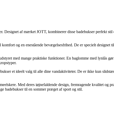
Designet af mærket JOTT, kombinerer disse badebukser perfekt stil og 
mal komfort og en enestående bevægelsesfrihed. De er specielt designet t
styret med mange praktiske funktioner. En baglomme med lynlås gør de
kropstyper.
ser et ideelt valg til alle dine vandaktiviteter. De er ikke kun slidst
elskere. Med deres iøjnefaldende design, fremragende kvalitet og prakti
e badebukser til en sommer præget af sport og stil.