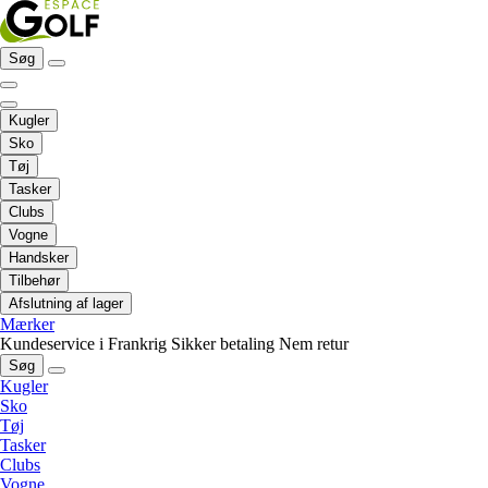
Søg
Kugler
Sko
Tøj
Tasker
Clubs
Vogne
Handsker
Tilbehør
Afslutning af lager
Mærker
Kundeservice i Frankrig
Sikker betaling
Nem retur
Søg
Kugler
Sko
Tøj
Tasker
Clubs
Vogne