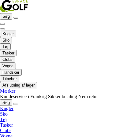
Søg
Kugler
Sko
Tøj
Tasker
Clubs
Vogne
Handsker
Tilbehør
Afslutning af lager
Mærker
Kundeservice i Frankrig
Sikker betaling
Nem retur
Søg
Kugler
Sko
Tøj
Tasker
Clubs
Vogne