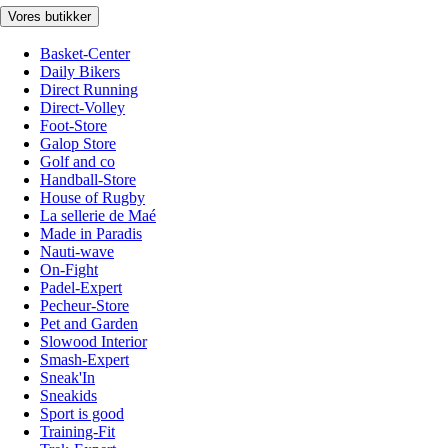
Vores butikker
Basket-Center
Daily Bikers
Direct Running
Direct-Volley
Foot-Store
Galop Store
Golf and co
Handball-Store
House of Rugby
La sellerie de Maé
Made in Paradis
Nauti-wave
On-Fight
Padel-Expert
Pecheur-Store
Pet and Garden
Slowood Interior
Smash-Expert
Sneak'In
Sneakids
Sport is good
Training-Fit