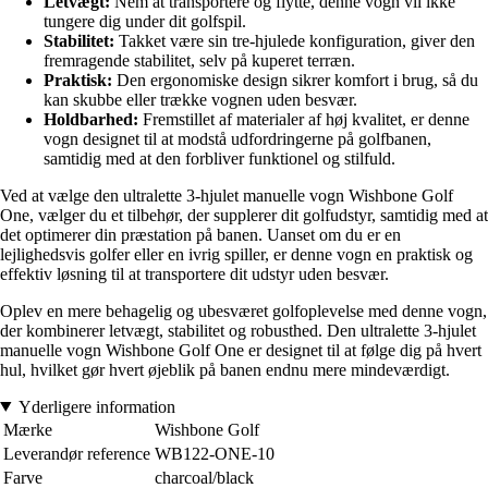
Letvægt:
Nem at transportere og flytte, denne vogn vil ikke
tungere dig under dit golfspil.
Stabilitet:
Takket være sin tre-hjulede konfiguration, giver den
fremragende stabilitet, selv på kuperet terræn.
Praktisk:
Den ergonomiske design sikrer komfort i brug, så du
kan skubbe eller trække vognen uden besvær.
Holdbarhed:
Fremstillet af materialer af høj kvalitet, er denne
vogn designet til at modstå udfordringerne på golfbanen,
samtidig med at den forbliver funktionel og stilfuld.
Ved at vælge den ultralette 3-hjulet manuelle vogn Wishbone Golf
One, vælger du et tilbehør, der supplerer dit golfudstyr, samtidig med at
det optimerer din præstation på banen. Uanset om du er en
lejlighedsvis golfer eller en ivrig spiller, er denne vogn en praktisk og
effektiv løsning til at transportere dit udstyr uden besvær.
Oplev en mere behagelig og ubesværet golfoplevelse med denne vogn,
der kombinerer letvægt, stabilitet og robusthed. Den ultralette 3-hjulet
manuelle vogn Wishbone Golf One er designet til at følge dig på hvert
hul, hvilket gør hvert øjeblik på banen endnu mere mindeværdigt.
Yderligere information
Mærke
Wishbone Golf
Leverandør reference
WB122-ONE-10
Farve
charcoal/black