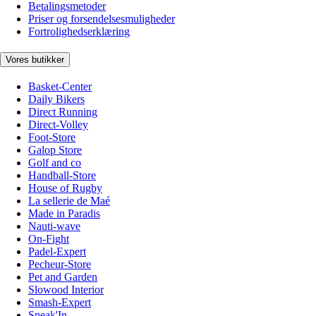
Betalingsmetoder
Priser og forsendelsesmuligheder
Fortrolighedserklæring
Vores butikker
Basket-Center
Daily Bikers
Direct Running
Direct-Volley
Foot-Store
Galop Store
Golf and co
Handball-Store
House of Rugby
La sellerie de Maé
Made in Paradis
Nauti-wave
On-Fight
Padel-Expert
Pecheur-Store
Pet and Garden
Slowood Interior
Smash-Expert
Sneak'In