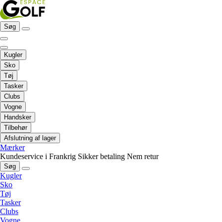
Søg
Kugler
Sko
Tøj
Tasker
Clubs
Vogne
Handsker
Tilbehør
Afslutning af lager
Mærker
Kundeservice i Frankrig
Sikker betaling
Nem retur
Søg
Kugler
Sko
Tøj
Tasker
Clubs
Vogne