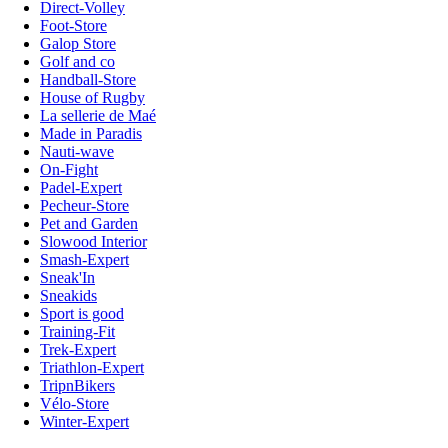
Direct-Volley
Foot-Store
Galop Store
Golf and co
Handball-Store
House of Rugby
La sellerie de Maé
Made in Paradis
Nauti-wave
On-Fight
Padel-Expert
Pecheur-Store
Pet and Garden
Slowood Interior
Smash-Expert
Sneak'In
Sneakids
Sport is good
Training-Fit
Trek-Expert
Triathlon-Expert
TripnBikers
Vélo-Store
Winter-Expert