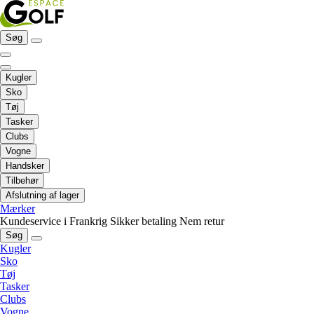
Søg
Kugler
Sko
Tøj
Tasker
Clubs
Vogne
Handsker
Tilbehør
Afslutning af lager
Mærker
Kundeservice i Frankrig
Sikker betaling
Nem retur
Søg
Kugler
Sko
Tøj
Tasker
Clubs
Vogne