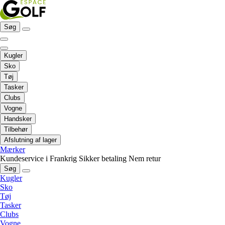
Søg
Kugler
Sko
Tøj
Tasker
Clubs
Vogne
Handsker
Tilbehør
Afslutning af lager
Mærker
Kundeservice i Frankrig
Sikker betaling
Nem retur
Søg
Kugler
Sko
Tøj
Tasker
Clubs
Vogne