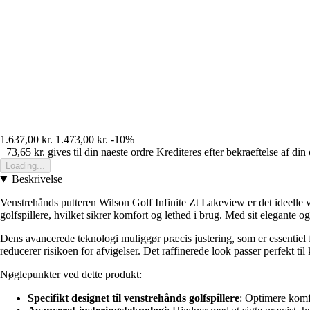
1.637,00 kr.
1.473,00 kr.
-10%
+73,65 kr.
gives til din naeste ordre
Krediteres efter bekraeftelse af din
Loading...
Beskrivelse
Venstrehånds putteren Wilson Golf Infinite Zt Lakeview er det ideelle v
golfspillere, hvilket sikrer komfort og lethed i brug. Med sit elegante og
Dens avancerede teknologi muliggør præcis justering, som er essentiel f
reducerer risikoen for afvigelser. Det raffinerede look passer perfekt til 
Nøglepunkter ved dette produkt:
Specifikt designet til venstrehånds golfspillere
: Optimere komf