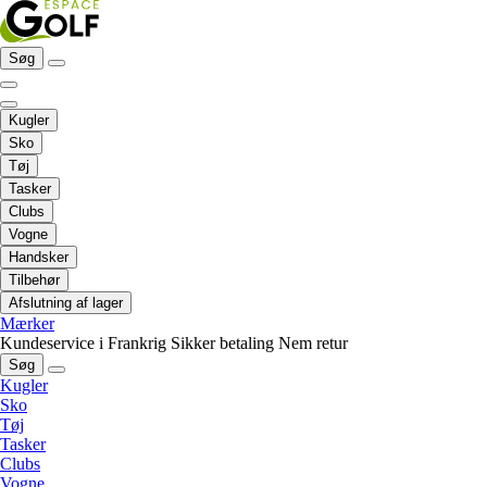
Søg
Kugler
Sko
Tøj
Tasker
Clubs
Vogne
Handsker
Tilbehør
Afslutning af lager
Mærker
Kundeservice i Frankrig
Sikker betaling
Nem retur
Søg
Kugler
Sko
Tøj
Tasker
Clubs
Vogne