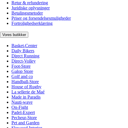
Retur & refundering
Juridiske oplysninger
Betalingsmetoder
Priser og forsendelsesmuligheder
Fortrolighedserklæring
Vores butikker
Basket-Center
Daily Bikers
Direct Running
Direct-Volley
Foot-Store
Galop Store
Golf and co
Handball-Store
House of Rugby
La sellerie de Maé
Made in Paradis
Nauti-wave
On-Fight
Padel-Expert
Pecheur-Store
Pet and Garden
Slowood Interior