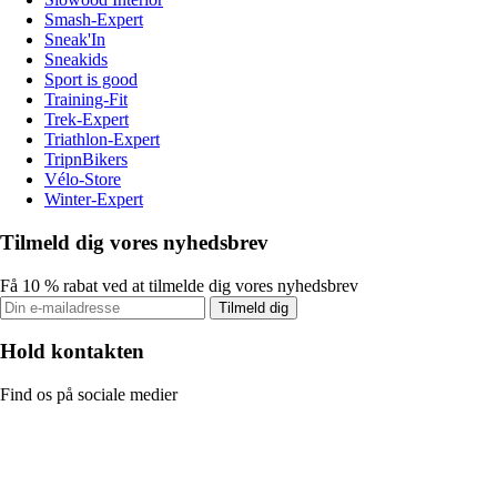
Smash-Expert
Sneak'In
Sneakids
Sport is good
Training-Fit
Trek-Expert
Triathlon-Expert
TripnBikers
Vélo-Store
Winter-Expert
Tilmeld dig vores nyhedsbrev
Få 10 % rabat ved at tilmelde dig vores nyhedsbrev
Tilmeld dig
Hold kontakten
Find os på sociale medier