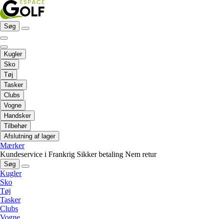
Søg
Kugler
Sko
Tøj
Tasker
Clubs
Vogne
Handsker
Tilbehør
Afslutning af lager
Mærker
Kundeservice i Frankrig
Sikker betaling
Nem retur
Søg
Kugler
Sko
Tøj
Tasker
Clubs
Vogne