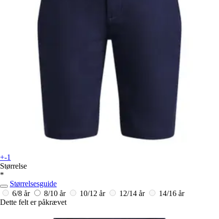
+-1
Størrelse
*
Størrelsesguide
6/8 år
8/10 år
10/12 år
12/14 år
14/16 år
Dette felt er påkrævet