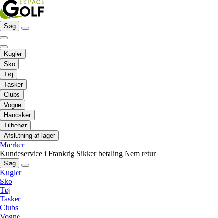
Søg
Kugler
Sko
Tøj
Tasker
Clubs
Vogne
Handsker
Tilbehør
Afslutning af lager
Mærker
Kundeservice i Frankrig
Sikker betaling
Nem retur
Søg
Kugler
Sko
Tøj
Tasker
Clubs
Vogne