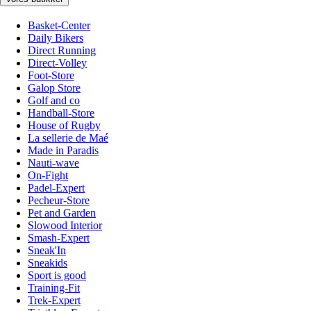
Basket-Center
Daily Bikers
Direct Running
Direct-Volley
Foot-Store
Galop Store
Golf and co
Handball-Store
House of Rugby
La sellerie de Maé
Made in Paradis
Nauti-wave
On-Fight
Padel-Expert
Pecheur-Store
Pet and Garden
Slowood Interior
Smash-Expert
Sneak'In
Sneakids
Sport is good
Training-Fit
Trek-Expert