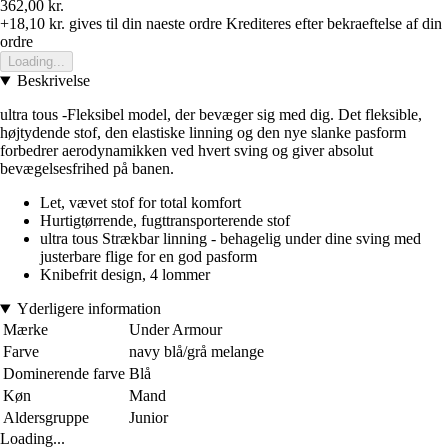
362,00 kr.
+18,10 kr.
gives til din naeste ordre
Krediteres efter bekraeftelse af din
ordre
Loading...
Beskrivelse
ultra tous -Fleksibel model, der bevæger sig med dig. Det fleksible,
højtydende stof, den elastiske linning og den nye slanke pasform
forbedrer aerodynamikken ved hvert sving og giver absolut
bevægelsesfrihed på banen.
Let, vævet stof for total komfort
Hurtigtørrende, fugttransporterende stof
ultra tous Strækbar linning - behagelig under dine sving med
justerbare flige for en god pasform
Knibefrit design, 4 lommer
Yderligere information
Mærke
Under Armour
Farve
navy blå/grå melange
Dominerende farve
Blå
Køn
Mand
Aldersgruppe
Junior
Loading...