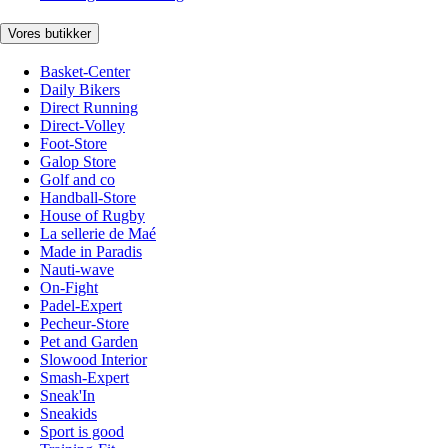
Vores butikker
Basket-Center
Daily Bikers
Direct Running
Direct-Volley
Foot-Store
Galop Store
Golf and co
Handball-Store
House of Rugby
La sellerie de Maé
Made in Paradis
Nauti-wave
On-Fight
Padel-Expert
Pecheur-Store
Pet and Garden
Slowood Interior
Smash-Expert
Sneak'In
Sneakids
Sport is good