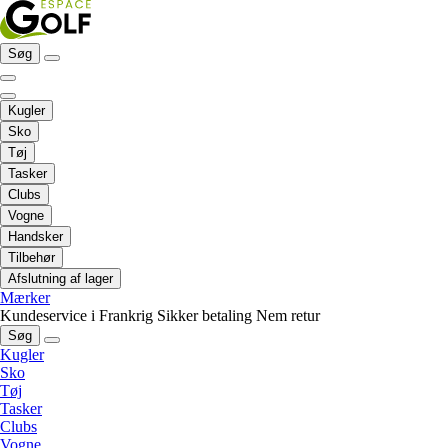
Søg
Kugler
Sko
Tøj
Tasker
Clubs
Vogne
Handsker
Tilbehør
Afslutning af lager
Mærker
Kundeservice i Frankrig
Sikker betaling
Nem retur
Søg
Kugler
Sko
Tøj
Tasker
Clubs
Vogne