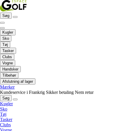
Søg
Kugler
Sko
Tøj
Tasker
Clubs
Vogne
Handsker
Tilbehør
Afslutning af lager
Mærker
Kundeservice i Frankrig
Sikker betaling
Nem retur
Søg
Kugler
Sko
Tøj
Tasker
Clubs
Vogne