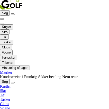
Søg
Kugler
Sko
Tøj
Tasker
Clubs
Vogne
Handsker
Tilbehør
Afslutning af lager
Mærker
Kundeservice i Frankrig
Sikker betaling
Nem retur
Søg
Kugler
Sko
Tøj
Tasker
Clubs
Vogne