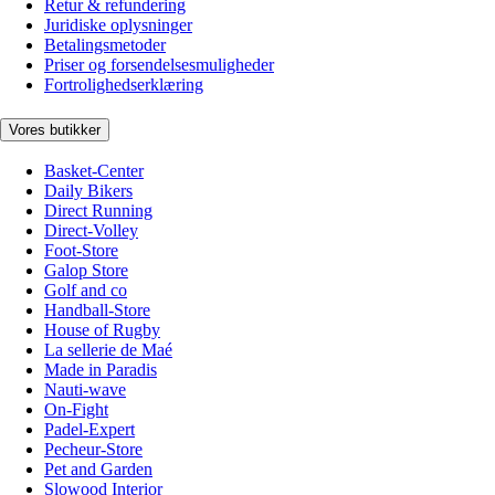
Retur & refundering
Juridiske oplysninger
Betalingsmetoder
Priser og forsendelsesmuligheder
Fortrolighedserklæring
Vores butikker
Basket-Center
Daily Bikers
Direct Running
Direct-Volley
Foot-Store
Galop Store
Golf and co
Handball-Store
House of Rugby
La sellerie de Maé
Made in Paradis
Nauti-wave
On-Fight
Padel-Expert
Pecheur-Store
Pet and Garden
Slowood Interior