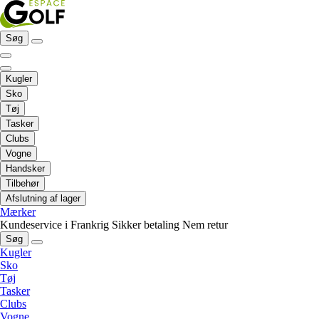
Søg
Kugler
Sko
Tøj
Tasker
Clubs
Vogne
Handsker
Tilbehør
Afslutning af lager
Mærker
Kundeservice i Frankrig
Sikker betaling
Nem retur
Søg
Kugler
Sko
Tøj
Tasker
Clubs
Vogne