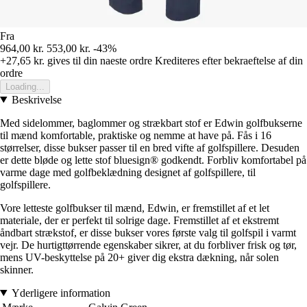
Fra
964,00 kr.
553,00 kr.
-43%
+27,65 kr.
gives til din naeste ordre
Krediteres efter bekraeftelse af din
ordre
Loading...
Beskrivelse
Med sidelommer, baglommer og strækbart stof er Edwin golfbukserne
til mænd komfortable, praktiske og nemme at have på. Fås i 16
størrelser, disse bukser passer til en bred vifte af golfspillere. Desuden
er dette bløde og lette stof bluesign® godkendt. Forbliv komfortabel på
varme dage med golfbeklædning designet af golfspillere, til
golfspillere.
Vore letteste golfbukser til mænd, Edwin, er fremstillet af et let
materiale, der er perfekt til solrige dage. Fremstillet af et ekstremt
åndbart strækstof, er disse bukser vores første valg til golfspil i varmt
vejr. De hurtigttørrende egenskaber sikrer, at du forbliver frisk og tør,
mens UV-beskyttelse på 20+ giver dig ekstra dækning, når solen
skinner.
Yderligere information