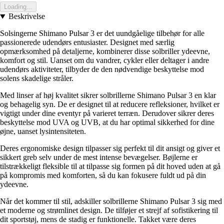
Loading...
Beskrivelse
Solsingerne Shimano Pulsar 3 er det uundgåelige tilbehør for alle
passionerede udendørs entusiaster. Designet med særlig
opmærksomhed på detaljerne, kombinerer disse solbriller ydeevne,
komfort og stil. Uanset om du vandrer, cykler eller deltager i andre
udendørs aktiviteter, tilbyder de den nødvendige beskyttelse mod
solens skadelige stråler.
Med linser af høj kvalitet sikrer solbrillerne Shimano Pulsar 3 en klar
og behagelig syn. De er designet til at reducere refleksioner, hvilket er
vigtigt under dine eventyr på varieret terræn. Derudover sikrer deres
beskyttelse mod UVA og UVB, at du har optimal sikkerhed for dine
øjne, uanset lysintensiteten.
Deres ergonomiske design tilpasser sig perfekt til dit ansigt og giver et
sikkert greb selv under de mest intense bevægelser. Bøjlerne er
tilstrækkeligt fleksible til at tilpasse sig formen på dit hoved uden at gå
på kompromis med komforten, så du kan fokusere fuldt ud på din
ydeevne.
Når det kommer til stil, adskiller solbrillerne Shimano Pulsar 3 sig med
et moderne og strømlinet design. De tilføjer et strejf af sofistikering til
dit sportstøj, mens de stadig er funktionelle. Takket være deres