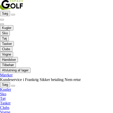
Søg
Kugler
Sko
Tøj
Tasker
Clubs
Vogne
Handsker
Tilbehør
Afslutning af lager
Mærker
Kundeservice i Frankrig
Sikker betaling
Nem retur
Søg
Kugler
Sko
Tøj
Tasker
Clubs
Vogne