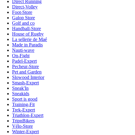
Direct Running
Direct-Volley
Foot-Store
Galop Store
Golf and co
Handball-Store
House of Rugby
La sellerie de Maé
Made in Paradis
Nauti-wave
On-Fight
Padel-Expert
Pecheur-Store
Pet and Garden
Slowood Interior
Smash-Expert
Sneak'In
Sneakids
Sport is good
Training-Fit
Trek-Expert
Triathlon-Expert
TripnBikers
Vélo-Store
Winter-Expert