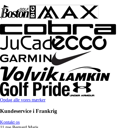
Opdag alle vores mærker
Kundeservice i Frankrig
Kontakt os
11 rue Bernard Maris