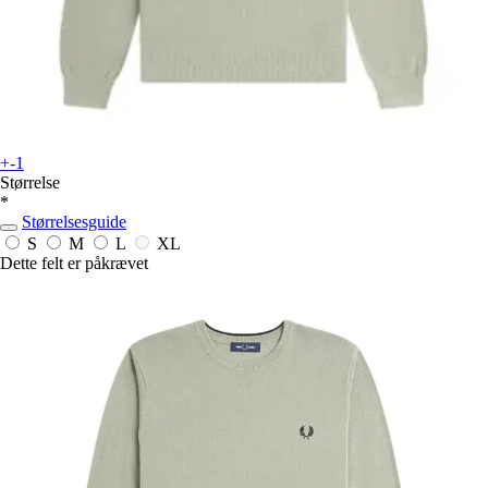
+-1
Størrelse
*
Størrelsesguide
S
M
L
XL
Dette felt er påkrævet