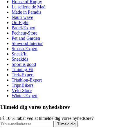
House of Rugby
La sellerie de Maé
Made in Paradis
Nauti-wave
On-Fight
Padel-Expert
Pecheur-Store
Pet and Garden
Slowood Interior
Smash-Expert
Sneak'In
Sneakids
Sport is good
Training-Fit
Trek-Expert
Triathlon-Expert
TripnBikers
Vélo-Store
Winter-Expert
Tilmeld dig vores nyhedsbrev
Få 10 % rabat ved at tilmelde dig vores nyhedsbrev
Tilmeld dig