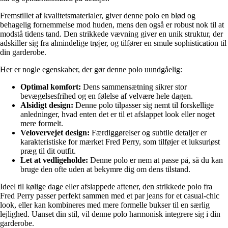
Fremstillet af kvalitetsmaterialer, giver denne polo en blød og
behagelig fornemmelse mod huden, mens den også er robust nok til at
modstå tidens tand. Den strikkede vævning giver en unik struktur, der
adskiller sig fra almindelige trøjer, og tilfører en smule sophistication til
din garderobe.
Her er nogle egenskaber, der gør denne polo uundgåelig:
Optimal komfort:
Dens sammensætning sikrer stor
bevægelsesfrihed og en følelse af velvære hele dagen.
Alsidigt design:
Denne polo tilpasser sig nemt til forskellige
anledninger, hvad enten det er til et afslappet look eller noget
mere formelt.
Velovervejet design:
Færdiggørelser og subtile detaljer er
karakteristiske for mærket Fred Perry, som tilføjer et luksuriøst
præg til dit outfit.
Let at vedligeholde:
Denne polo er nem at passe på, så du kan
bruge den ofte uden at bekymre dig om dens tilstand.
Ideel til kølige dage eller afslappede aftener, den strikkede polo fra
Fred Perry passer perfekt sammen med et par jeans for et casual-chic
look, eller kan kombineres med mere formelle bukser til en særlig
lejlighed. Uanset din stil, vil denne polo harmonisk integrere sig i din
garderobe.