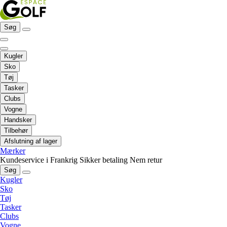
Søg
Kugler
Sko
Tøj
Tasker
Clubs
Vogne
Handsker
Tilbehør
Afslutning af lager
Mærker
Kundeservice i Frankrig
Sikker betaling
Nem retur
Søg
Kugler
Sko
Tøj
Tasker
Clubs
Vogne