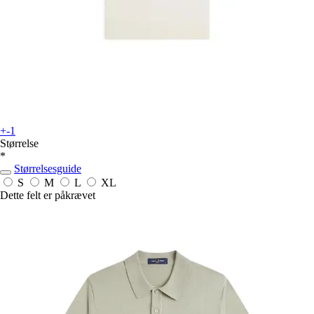
+-1
Størrelse
*
Størrelsesguide
S
M
L
XL
Dette felt er påkrævet