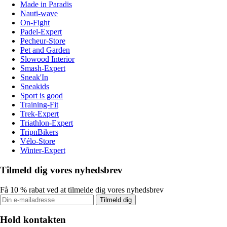
Made in Paradis
Nauti-wave
On-Fight
Padel-Expert
Pecheur-Store
Pet and Garden
Slowood Interior
Smash-Expert
Sneak'In
Sneakids
Sport is good
Training-Fit
Trek-Expert
Triathlon-Expert
TripnBikers
Vélo-Store
Winter-Expert
Tilmeld dig vores nyhedsbrev
Få 10 % rabat ved at tilmelde dig vores nyhedsbrev
Tilmeld dig
Hold kontakten