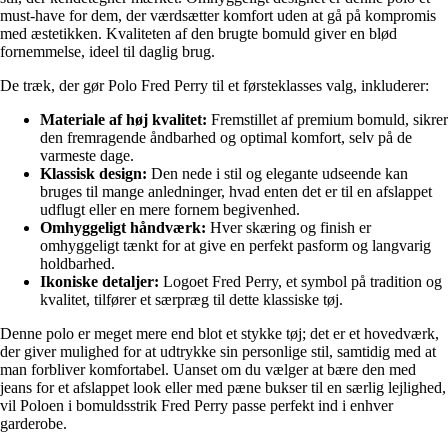
must-have for dem, der værdsætter komfort uden at gå på kompromis
med æstetikken. Kvaliteten af den brugte bomuld giver en blød
fornemmelse, ideel til daglig brug.
De træk, der gør Polo Fred Perry til et førsteklasses valg, inkluderer:
Materiale af høj kvalitet:
Fremstillet af premium bomuld, sikrer
den fremragende åndbarhed og optimal komfort, selv på de
varmeste dage.
Klassisk design:
Den nede i stil og elegante udseende kan
bruges til mange anledninger, hvad enten det er til en afslappet
udflugt eller en mere fornem begivenhed.
Omhyggeligt håndværk:
Hver skæring og finish er
omhyggeligt tænkt for at give en perfekt pasform og langvarig
holdbarhed.
Ikoniske detaljer:
Logoet Fred Perry, et symbol på tradition og
kvalitet, tilfører et særpræg til dette klassiske tøj.
Denne polo er meget mere end blot et stykke tøj; det er et hovedværk,
der giver mulighed for at udtrykke sin personlige stil, samtidig med at
man forbliver komfortabel. Uanset om du vælger at bære den med
jeans for et afslappet look eller med pæne bukser til en særlig lejlighed,
vil Poloen i bomuldsstrik Fred Perry passe perfekt ind i enhver
garderobe.