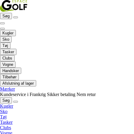
Søg
Kugler
Sko
Tøj
Tasker
Clubs
Vogne
Handsker
Tilbehør
Afslutning af lager
Mærker
Kundeservice i Frankrig
Sikker betaling
Nem retur
Søg
Kugler
Sko
Tøj
Tasker
Clubs
Vogne