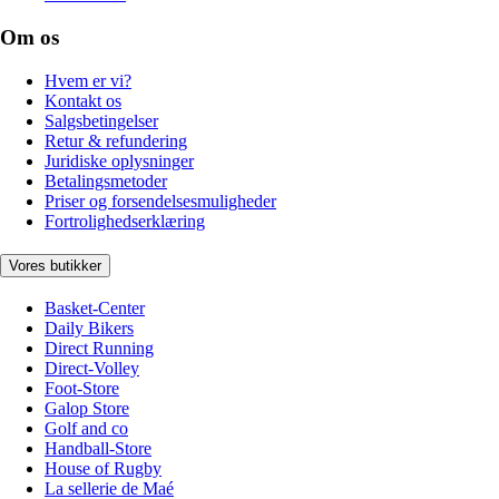
Om os
Hvem er vi?
Kontakt os
Salgsbetingelser
Retur & refundering
Juridiske oplysninger
Betalingsmetoder
Priser og forsendelsesmuligheder
Fortrolighedserklæring
Vores butikker
Basket-Center
Daily Bikers
Direct Running
Direct-Volley
Foot-Store
Galop Store
Golf and co
Handball-Store
House of Rugby
La sellerie de Maé