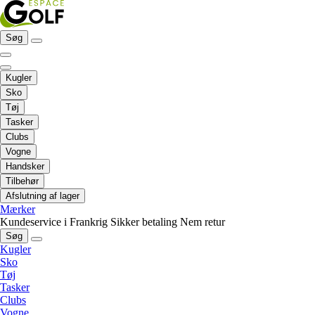
Søg
Kugler
Sko
Tøj
Tasker
Clubs
Vogne
Handsker
Tilbehør
Afslutning af lager
Mærker
Kundeservice i Frankrig
Sikker betaling
Nem retur
Søg
Kugler
Sko
Tøj
Tasker
Clubs
Vogne