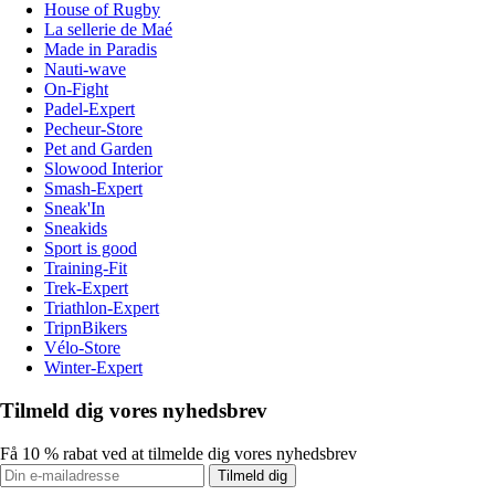
House of Rugby
La sellerie de Maé
Made in Paradis
Nauti-wave
On-Fight
Padel-Expert
Pecheur-Store
Pet and Garden
Slowood Interior
Smash-Expert
Sneak'In
Sneakids
Sport is good
Training-Fit
Trek-Expert
Triathlon-Expert
TripnBikers
Vélo-Store
Winter-Expert
Tilmeld dig vores nyhedsbrev
Få 10 % rabat ved at tilmelde dig vores nyhedsbrev
Tilmeld dig