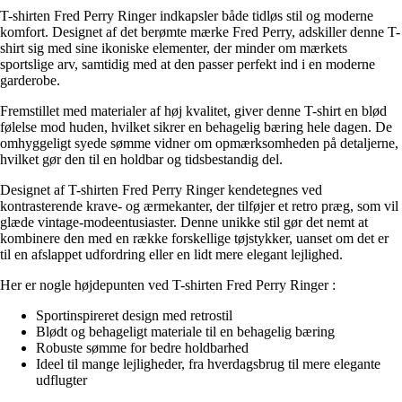
T-shirten Fred Perry Ringer indkapsler både tidløs stil og moderne
komfort. Designet af det berømte mærke Fred Perry, adskiller denne T-
shirt sig med sine ikoniske elementer, der minder om mærkets
sportslige arv, samtidig med at den passer perfekt ind i en moderne
garderobe.
Fremstillet med materialer af høj kvalitet, giver denne T-shirt en blød
følelse mod huden, hvilket sikrer en behagelig bæring hele dagen. De
omhyggeligt syede sømme vidner om opmærksomheden på detaljerne,
hvilket gør den til en holdbar og tidsbestandig del.
Designet af T-shirten Fred Perry Ringer kendetegnes ved
kontrasterende krave- og ærmekanter, der tilføjer et retro præg, som vil
glæde vintage-modeentusiaster. Denne unikke stil gør det nemt at
kombinere den med en række forskellige tøjstykker, uanset om det er
til en afslappet udfordring eller en lidt mere elegant lejlighed.
Her er nogle højdepunten ved T-shirten Fred Perry Ringer :
Sportinspireret design med retrostil
Blødt og behageligt materiale til en behagelig bæring
Robuste sømme for bedre holdbarhed
Ideel til mange lejligheder, fra hverdagsbrug til mere elegante
udflugter