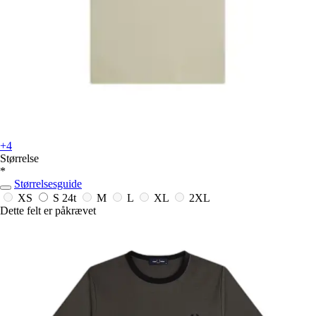
+4
Størrelse
*
Størrelsesguide
XS
S
24t
M
L
XL
2XL
Dette felt er påkrævet