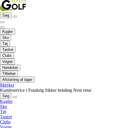
Søg
Kugler
Sko
Tøj
Tasker
Clubs
Vogne
Handsker
Tilbehør
Afslutning af lager
Mærker
Kundeservice i Frankrig
Sikker betaling
Nem retur
Søg
Kugler
Sko
Tøj
Tasker
Clubs
Vogne