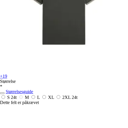
+19
Størrelse
*
Størrelsesguide
S
24t
M
L
XL
2XL
24t
Dette felt er påkrævet