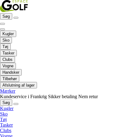
Søg
Kugler
Sko
Tøj
Tasker
Clubs
Vogne
Handsker
Tilbehør
Afslutning af lager
Mærker
Kundeservice i Frankrig
Sikker betaling
Nem retur
Søg
Kugler
Sko
Tøj
Tasker
Clubs
Vogne