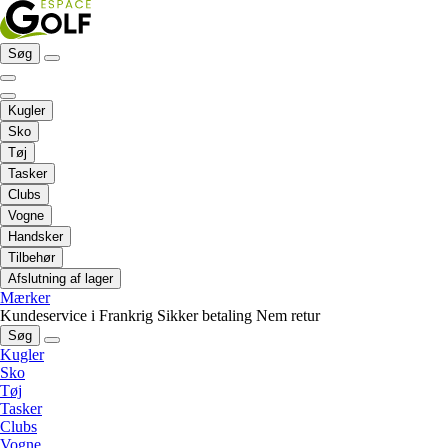
Søg
Kugler
Sko
Tøj
Tasker
Clubs
Vogne
Handsker
Tilbehør
Afslutning af lager
Mærker
Kundeservice i Frankrig
Sikker betaling
Nem retur
Søg
Kugler
Sko
Tøj
Tasker
Clubs
Vogne