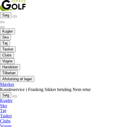
Søg
Kugler
Sko
Tøj
Tasker
Clubs
Vogne
Handsker
Tilbehør
Afslutning af lager
Mærker
Kundeservice i Frankrig
Sikker betaling
Nem retur
Søg
Kugler
Sko
Tøj
Tasker
Clubs
Vogne