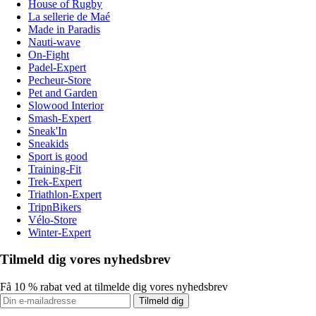
House of Rugby
La sellerie de Maé
Made in Paradis
Nauti-wave
On-Fight
Padel-Expert
Pecheur-Store
Pet and Garden
Slowood Interior
Smash-Expert
Sneak'In
Sneakids
Sport is good
Training-Fit
Trek-Expert
Triathlon-Expert
TripnBikers
Vélo-Store
Winter-Expert
Tilmeld dig vores nyhedsbrev
Få 10 % rabat ved at tilmelde dig vores nyhedsbrev
Tilmeld dig