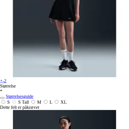
+-2
Størrelse
*
Størrelsesguide
S
S Tall
M
L
XL
Dette felt er påkrævet