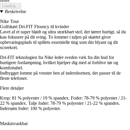
ordre
Loading...
Beskrivelse
Nike Tour
Golfskørt Dri-FIT Flouncy til kvinder
Lavet af et super blødt og ultra strækbart stof, der tørrer hurtigt, så du
kan fokusere på dit sving. To lommer i taljen på skørtet giver
opbevaringsplads til spillets essentielle ting som din blyant og dit
scorekort.
Dri-FIT teknologien fra Nike leder sveden væk fra din hud for
hurtigere fordampning, hvilket hjælper dig med at forblive tør og
komfortabel.
Indbygget lomme på venstre ben af indershortsen, der passer til de
fleste telefoner.
Flere detaljer
Krop: 81 % polyester / 19 % spandex. Foder: 78-79 % polyester / 21-
22 % spandex. Talje foder: 78-79 % polyester / 21-22 % spandex.
Indersøm foder: 100 % polyester.
Maskinvaskbar