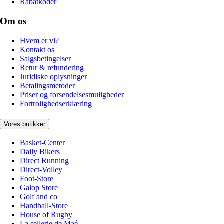
Rabatkoder
Om os
Hvem er vi?
Kontakt os
Salgsbetingelser
Retur & refundering
Juridiske oplysninger
Betalingsmetoder
Priser og forsendelsesmuligheder
Fortrolighedserklæring
Vores butikker
Basket-Center
Daily Bikers
Direct Running
Direct-Volley
Foot-Store
Galop Store
Golf and co
Handball-Store
House of Rugby
La sellerie de Maé