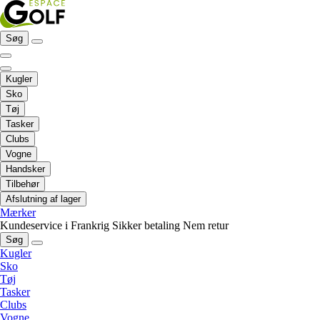
Søg
Kugler
Sko
Tøj
Tasker
Clubs
Vogne
Handsker
Tilbehør
Afslutning af lager
Mærker
Kundeservice i Frankrig
Sikker betaling
Nem retur
Søg
Kugler
Sko
Tøj
Tasker
Clubs
Vogne