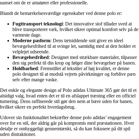
uanset om de er amatører eller professionelle.
Blandt de bemærkelsesværdige egenskaber ved denne polo er:
Fugttransport teknologi
: Det innovative stof tillader sved at
blive transporteret væk, hvilket sikrer optimal komfort selv på de
varmeste dage.
Moderne pasform
: Dens tætsiddende snit giver en ideel
bevægelsesfrihed til at svinge let, samtidig med at den holder et
velplejet udseende.
Bevægelsesfrihed
: Designet med strækbare materialer, tilpasser
den sig perfekt til din krop og følger dine bevægelser på banen.
Holdbarhed
: Fremstillet af tekstiler af høj kvalitet, er denne
polo designet til at modstå vejrets påvirkninger og forblive pæn
selv efter mange vaske.
Det enkle og elegante design af Polo adidas Ultimate 365 gør det til et
alsidigt valg, hvad enten det er til en afslappet træning eller en officiel
turnering. Dens raffinerede stil gør den nem at bære uden for banen,
hvilket sikrer en perfekt hverdagsbrug.
Udover sin funktionalitet bekræfter denne polo adidas’ engagement
over for en stil, der aldrig går på kompromis med præstationen. Hver
detalje er omhyggeligt gennemtænkt, så du kan fokusere på dit spil
uden distraktioner.