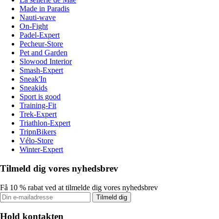
Made in Paradis
Nauti-wave
On-Fight
Padel-Expert
Pecheur-Store
Pet and Garden
Slowood Interior
Smash-Expert
Sneak'In
Sneakids
Sport is good
Training-Fit
Trek-Expert
Triathlon-Expert
TripnBikers
Vélo-Store
Winter-Expert
Tilmeld dig vores nyhedsbrev
Få 10 % rabat ved at tilmelde dig vores nyhedsbrev
Tilmeld dig
Hold kontakten