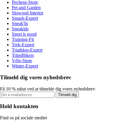
Pecheur-Store
Pet and Garden
Slowood Interior
Smash-Expert
Sneak'In
Sneakids
Sport is good
Training-Fit
Trek-Expert
Triathlon-Expert
TripnBikers
Vélo-Store
Winter-Expert
Tilmeld dig vores nyhedsbrev
Få 10 % rabat ved at tilmelde dig vores nyhedsbrev
Tilmeld dig
Hold kontakten
Find os på sociale medier