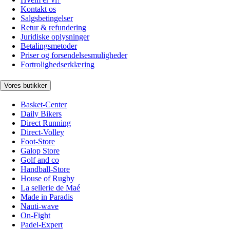
Kontakt os
Salgsbetingelser
Retur & refundering
Juridiske oplysninger
Betalingsmetoder
Priser og forsendelsesmuligheder
Fortrolighedserklæring
Vores butikker
Basket-Center
Daily Bikers
Direct Running
Direct-Volley
Foot-Store
Galop Store
Golf and co
Handball-Store
House of Rugby
La sellerie de Maé
Made in Paradis
Nauti-wave
On-Fight
Padel-Expert