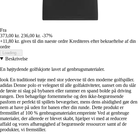
Fra
373,00 kr.
236,00 kr.
-37%
+11,80 kr.
gives til din naeste ordre
Krediteres efter bekraeftelse af din
ordre
Loading...
Beskrivelse
En højtydende golfskjorte lavet af genbrugsmaterialer.
look En traditionel trøje med stor ydeevne til den moderne golfspiller.
adidas Denne polo er velegnet til alle golfaktiviteter, uanset om du slår
de første ni slag på bybanen eller rammer en spand bolde på driving
rangen. Den behagelige fornemmelse og den ikke-begrænsende
pasform er perfekt til spillets bevægelser, mens dens alsidighed gør den
nem at have på uden for banen efter din runde. Dette produkt er
fremstillet af 100 % genbrugsmaterialer.empreinte Ved at genbruge
materialer, der allerede er blevet skabt, hjælper vi med at reducere
affald og vores afhængighed af begrænsede ressourcer samt af de
produkter, vi fremstiller.