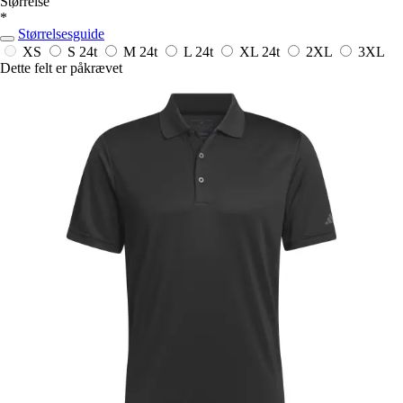
Størrelse
*
Størrelsesguide
XS
S
24t
M
24t
L
24t
XL
24t
2XL
3XL
Dette felt er påkrævet