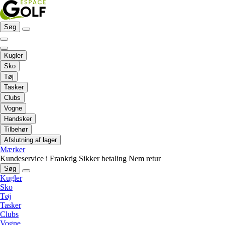
Søg
Kugler
Sko
Tøj
Tasker
Clubs
Vogne
Handsker
Tilbehør
Afslutning af lager
Mærker
Kundeservice i Frankrig
Sikker betaling
Nem retur
Søg
Kugler
Sko
Tøj
Tasker
Clubs
Vogne