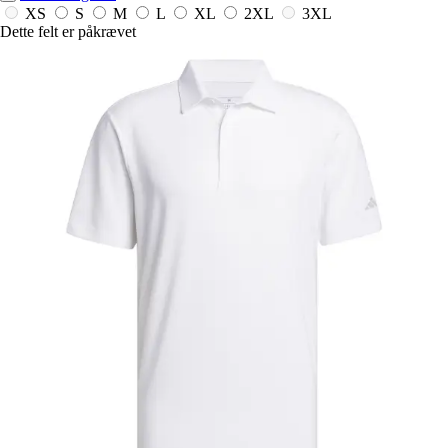
XS
S
M
L
XL
2XL
3XL
Dette felt er påkrævet