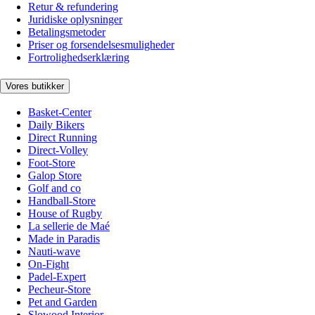
Retur & refundering
Juridiske oplysninger
Betalingsmetoder
Priser og forsendelsesmuligheder
Fortrolighedserklæring
Vores butikker
Basket-Center
Daily Bikers
Direct Running
Direct-Volley
Foot-Store
Galop Store
Golf and co
Handball-Store
House of Rugby
La sellerie de Maé
Made in Paradis
Nauti-wave
On-Fight
Padel-Expert
Pecheur-Store
Pet and Garden
Slowood Interior