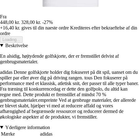
Fra
448,00 kr.
328,00 kr.
-27%
+16,40 kr.
gives til din naeste ordre
Krediteres efter bekraeftelse af din
ordre
Loading...
Beskrivelse
En alsidig, højtydende golfskjorte, der er fremstillet delvist af
genbrugsmaterialer.
adidas Denne golfskjorte holder dig fokuseret på dit spil, uanset om du
spiller par eller øver dig på driving rangen. tous Den fokuserer på
performance med et klassisk, atletisk snit, der passer til alle typer baner.
Fra træning til konkurrencedag er dette den golfpolo, du altid kan
regne med. Dette produkt er fremstillet af mindst 70 %
genbrugsmaterialer.empreinte Ved at genbruge materialer, der allerede
er blevet skabt, hjælper vi med at reducere affald og vores
afhængighed af begrænsede ressourcer og reducerer dermed de
økologiske aspekter af de produkter, vi fremstiller.
Yderligere information
Mærke
adidas