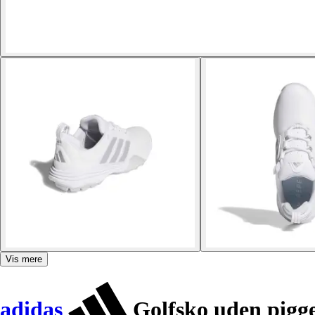
Vis mere
adidas
Golfsko uden pigge