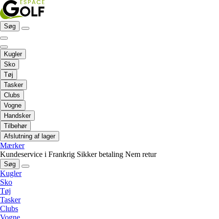
Søg
Kugler
Sko
Tøj
Tasker
Clubs
Vogne
Handsker
Tilbehør
Afslutning af lager
Mærker
Kundeservice i Frankrig
Sikker betaling
Nem retur
Søg
Kugler
Sko
Tøj
Tasker
Clubs
Vogne