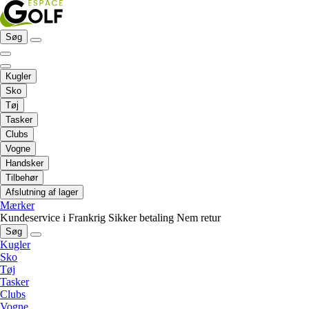
Søg
Kugler
Sko
Tøj
Tasker
Clubs
Vogne
Handsker
Tilbehør
Afslutning af lager
Mærker
Kundeservice i Frankrig
Sikker betaling
Nem retur
Søg
Kugler
Sko
Tøj
Tasker
Clubs
Vogne