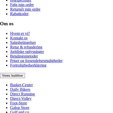
Hjælpecenter
Følg min ordre
Returnér min ordre
Rabatkoder
Om os
Hvem er vi?
Kontakt os
Salgsbetingelser
Retur & refundering
Juridiske oplysninger
Betalingsmetoder
Priser og forsendelsesmuligheder
Fortrolighedserklæring
Vores butikker
Basket-Center
Daily Bikers
Direct Running
Direct-Volley
Foot-Store
Galop Store
Golf and co