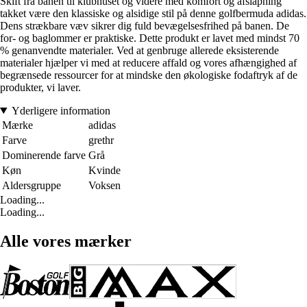
Skift fra banen til klubhuset og videre med komfort og afslapning
takket være den klassiske og alsidige stil på denne golfbermuda adidas.
Dens strækbare væv sikrer dig fuld bevægelsesfrihed på banen. De
for- og baglommer er praktiske. Dette produkt er lavet med mindst 70
% genanvendte materialer. Ved at genbruge allerede eksisterende
materialer hjælper vi med at reducere affald og vores afhængighed af
begrænsede ressourcer for at mindske den økologiske fodaftryk af de
produkter, vi laver.
Yderligere information
Mærke
adidas
Farve
grethr
Dominerende farve
Grå
Køn
Kvinde
Aldersgruppe
Voksen
Loading...
Loading...
Alle vores mærker