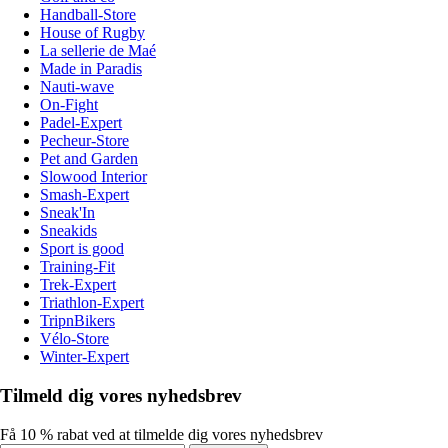
Handball-Store
House of Rugby
La sellerie de Maé
Made in Paradis
Nauti-wave
On-Fight
Padel-Expert
Pecheur-Store
Pet and Garden
Slowood Interior
Smash-Expert
Sneak'In
Sneakids
Sport is good
Training-Fit
Trek-Expert
Triathlon-Expert
TripnBikers
Vélo-Store
Winter-Expert
Tilmeld dig vores nyhedsbrev
Få 10 % rabat ved at tilmelde dig vores nyhedsbrev