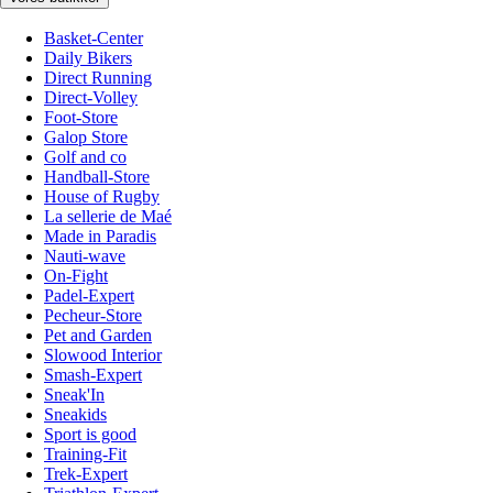
Basket-Center
Daily Bikers
Direct Running
Direct-Volley
Foot-Store
Galop Store
Golf and co
Handball-Store
House of Rugby
La sellerie de Maé
Made in Paradis
Nauti-wave
On-Fight
Padel-Expert
Pecheur-Store
Pet and Garden
Slowood Interior
Smash-Expert
Sneak'In
Sneakids
Sport is good
Training-Fit
Trek-Expert