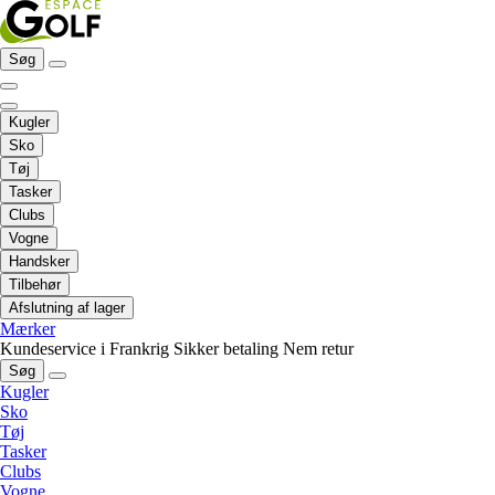
Søg
Kugler
Sko
Tøj
Tasker
Clubs
Vogne
Handsker
Tilbehør
Afslutning af lager
Mærker
Kundeservice i Frankrig
Sikker betaling
Nem retur
Søg
Kugler
Sko
Tøj
Tasker
Clubs
Vogne