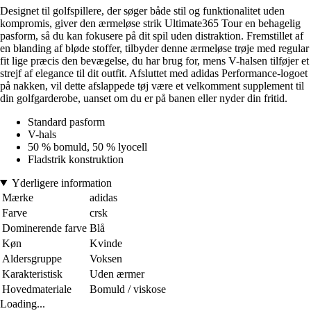
Designet til golfspillere, der søger både stil og funktionalitet uden
kompromis, giver den ærmeløse strik Ultimate365 Tour en behagelig
pasform, så du kan fokusere på dit spil uden distraktion. Fremstillet af
en blanding af bløde stoffer, tilbyder denne ærmeløse trøje med regular
fit lige præcis den bevægelse, du har brug for, mens V-halsen tilføjer et
strejf af elegance til dit outfit. Afsluttet med adidas Performance-logoet
på nakken, vil dette afslappede tøj være et velkomment supplement til
din golfgarderobe, uanset om du er på banen eller nyder din fritid.
Standard pasform
V-hals
50 % bomuld, 50 % lyocell
Fladstrik konstruktion
Yderligere information
Mærke
adidas
Farve
crsk
Dominerende farve
Blå
Køn
Kvinde
Aldersgruppe
Voksen
Karakteristisk
Uden ærmer
Hovedmateriale
Bomuld / viskose
Loading...