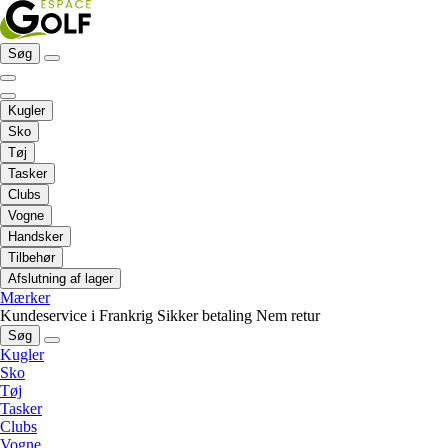
Søg
Kugler
Sko
Tøj
Tasker
Clubs
Vogne
Handsker
Tilbehør
Afslutning af lager
Mærker
Kundeservice i Frankrig
Sikker betaling
Nem retur
Søg
Kugler
Sko
Tøj
Tasker
Clubs
Vogne