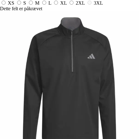
XS
S
M
L
XL
2XL
3XL
Dette felt er påkrævet