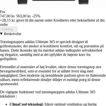
Fra
747,00 kr.
563,00 kr.
-25%
+28,15 kr.
gives til din naeste ordre
Krediteres efter bekraeftelse af din
ordre
Loading...
Beskrivelse
Træningstoppen adidas Ultimate 365 er specielt designet til
golfentusiaster, der ønsker at kombinere komfort, stil og præstation på
banen. Dette ikoniske tøj fra mærket adidas indkapsler selvsikkerhed
og elegance, samtidig med at det opfylder de højeste krav fra
golfspillere.
Fremstillet af materialer af høj kvalitet, sikrer denne træningstop stor
bevægelsesfrihed, som er essentiel for at udføre hvert slag med
nøjagtighed. Den moderne og tætsiddende pasform giver en flatterende
silhuet, mens reflekterende detaljer tilføjer et nutidigt præg til denne
sportsmodel.
De vigtigste funktioner ved træningstoppen adidas Ultimate 365
inkluderer :
ClimaCool teknologi:
Sikrer optimal ventilation og hurtig