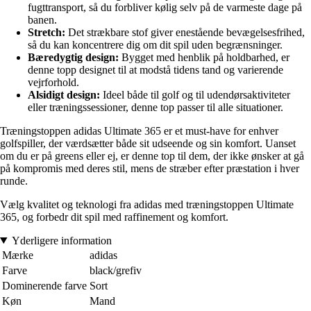
fugttransport, så du forbliver kølig selv på de varmeste dage på
banen.
Stretch:
Det strækbare stof giver enestående bevægelsesfrihed,
så du kan koncentrere dig om dit spil uden begrænsninger.
Bæredygtig design:
Bygget med henblik på holdbarhed, er
denne topp designet til at modstå tidens tand og varierende
vejrforhold.
Alsidigt design:
Ideel både til golf og til udendørsaktiviteter
eller træningssessioner, denne top passer til alle situationer.
Træningstoppen adidas Ultimate 365 er et must-have for enhver
golfspiller, der værdsætter både sit udseende og sin komfort. Uanset
om du er på greens eller ej, er denne top til dem, der ikke ønsker at gå
på kompromis med deres stil, mens de stræber efter præstation i hver
runde.
Vælg kvalitet og teknologi fra adidas med træningstoppen Ultimate
365, og forbedr dit spil med raffinement og komfort.
Yderligere information
Mærke
adidas
Farve
black/grefiv
Dominerende farve
Sort
Køn
Mand