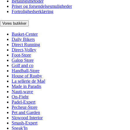
Betalingsmetoder
Priser og forsendelsesmuligheder
Fortrolighedserklæring
Vores butikker
Basket-Center
Daily Bikers
Direct Running
Direct-Volley
Foot-Store
Galop Store
Golf and co
Handball-Store
House of Rugby
La sellerie de Maé
Made in Paradis
Nauti-wave
On-Fight
Padel-Expert
Pecheur-Store
Pet and Garden
Slowood Interior
Smash-Expert
Sneak'In