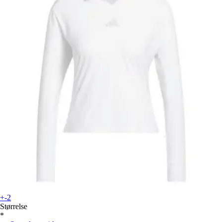
+-2
Størrelse
*