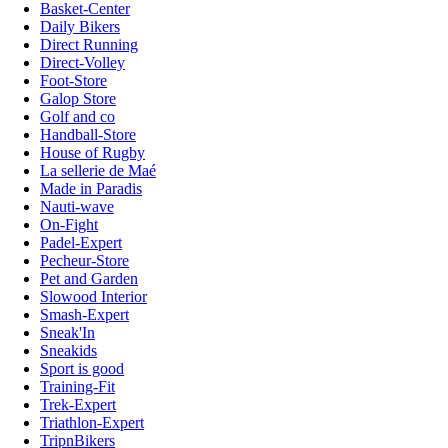
Basket-Center
Daily Bikers
Direct Running
Direct-Volley
Foot-Store
Galop Store
Golf and co
Handball-Store
House of Rugby
La sellerie de Maé
Made in Paradis
Nauti-wave
On-Fight
Padel-Expert
Pecheur-Store
Pet and Garden
Slowood Interior
Smash-Expert
Sneak'In
Sneakids
Sport is good
Training-Fit
Trek-Expert
Triathlon-Expert
TripnBikers