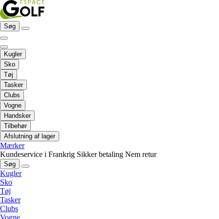
Søg
Kugler
Sko
Tøj
Tasker
Clubs
Vogne
Handsker
Tilbehør
Afslutning af lager
Mærker
Kundeservice i Frankrig
Sikker betaling
Nem retur
Søg
Kugler
Sko
Tøj
Tasker
Clubs
Vogne