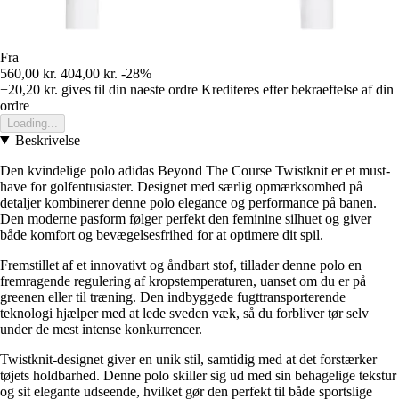
Fra
560,00 kr.
404,00 kr.
-28%
+20,20 kr.
gives til din naeste ordre
Krediteres efter bekraeftelse af din
ordre
Loading...
Beskrivelse
Den kvindelige polo adidas Beyond The Course Twistknit er et must-
have for golfentusiaster. Designet med særlig opmærksomhed på
detaljer kombinerer denne polo elegance og performance på banen.
Den moderne pasform følger perfekt den feminine silhuet og giver
både komfort og bevægelsesfrihed for at optimere dit spil.
Fremstillet af et innovativt og åndbart stof, tillader denne polo en
fremragende regulering af kropstemperaturen, uanset om du er på
greenen eller til træning. Den indbyggede fugttransporterende
teknologi hjælper med at lede sveden væk, så du forbliver tør selv
under de mest intense konkurrencer.
Twistknit-designet giver en unik stil, samtidig med at det forstærker
tøjets holdbarhed. Denne polo skiller sig ud med sin behagelige tekstur
og sit elegante udseende, hvilket gør den perfekt til både sportslige