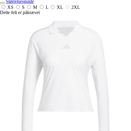
Størrelsesguide
XS
S
M
L
XL
2XL
Dette felt er påkrævet