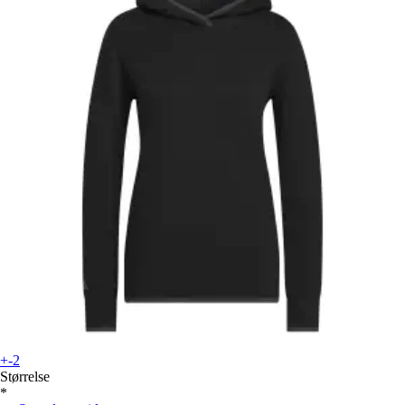
+-2
Størrelse
*