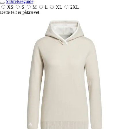
Størrelsesguide
XS
S
M
L
XL
2XL
Dette felt er påkrævet