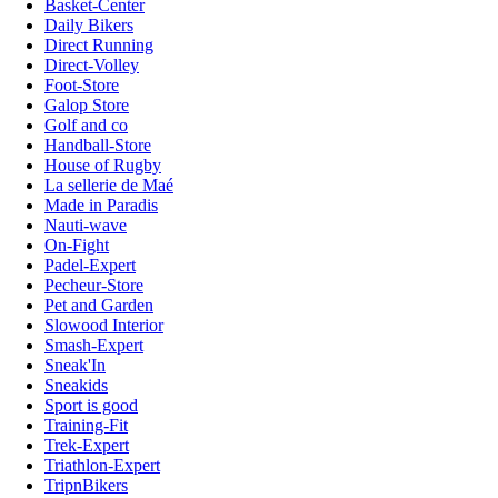
Basket-Center
Daily Bikers
Direct Running
Direct-Volley
Foot-Store
Galop Store
Golf and co
Handball-Store
House of Rugby
La sellerie de Maé
Made in Paradis
Nauti-wave
On-Fight
Padel-Expert
Pecheur-Store
Pet and Garden
Slowood Interior
Smash-Expert
Sneak'In
Sneakids
Sport is good
Training-Fit
Trek-Expert
Triathlon-Expert
TripnBikers