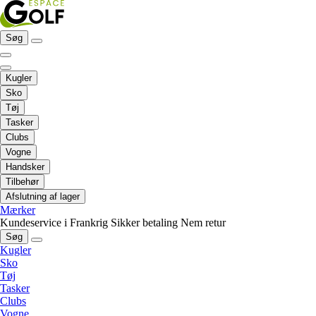
Søg
Kugler
Sko
Tøj
Tasker
Clubs
Vogne
Handsker
Tilbehør
Afslutning af lager
Mærker
Kundeservice i Frankrig
Sikker betaling
Nem retur
Søg
Kugler
Sko
Tøj
Tasker
Clubs
Vogne