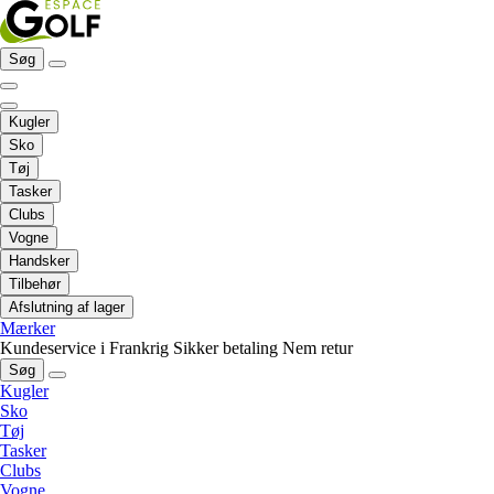
Søg
Kugler
Sko
Tøj
Tasker
Clubs
Vogne
Handsker
Tilbehør
Afslutning af lager
Mærker
Kundeservice i Frankrig
Sikker betaling
Nem retur
Søg
Kugler
Sko
Tøj
Tasker
Clubs
Vogne