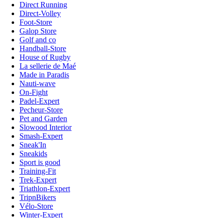
Direct Running
Direct-Volley
Foot-Store
Galop Store
Golf and co
Handball-Store
House of Rugby
La sellerie de Maé
Made in Paradis
Nauti-wave
On-Fight
Padel-Expert
Pecheur-Store
Pet and Garden
Slowood Interior
Smash-Expert
Sneak'In
Sneakids
Sport is good
Training-Fit
Trek-Expert
Triathlon-Expert
TripnBikers
Vélo-Store
Winter-Expert