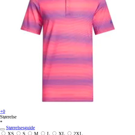
+0
Størrelse
*
Størrelsesguide
XS
S
M
L
XL
2XL