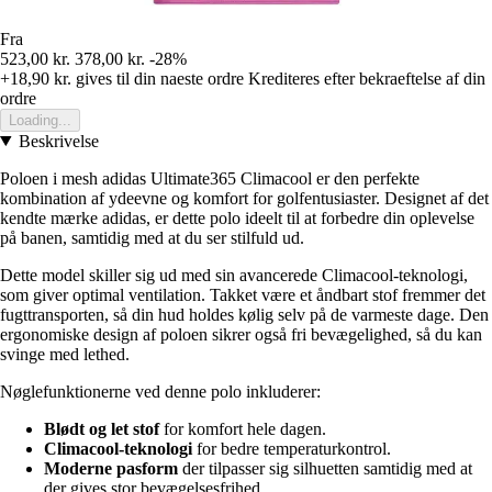
Fra
523,00 kr.
378,00 kr.
-28%
+18,90 kr.
gives til din naeste ordre
Krediteres efter bekraeftelse af din
ordre
Loading...
Beskrivelse
Poloen i mesh adidas Ultimate365 Climacool er den perfekte
kombination af ydeevne og komfort for golfentusiaster. Designet af det
kendte mærke adidas, er dette polo ideelt til at forbedre din oplevelse
på banen, samtidig med at du ser stilfuld ud.
Dette model skiller sig ud med sin avancerede Climacool-teknologi,
som giver optimal ventilation. Takket være et åndbart stof fremmer det
fugttransporten, så din hud holdes kølig selv på de varmeste dage. Den
ergonomiske design af poloen sikrer også fri bevægelighed, så du kan
svinge med lethed.
Nøglefunktionerne ved denne polo inkluderer:
Blødt og let stof
for komfort hele dagen.
Climacool-teknologi
for bedre temperaturkontrol.
Moderne pasform
der tilpasser sig silhuetten samtidig med at
der gives stor bevægelsesfrihed.