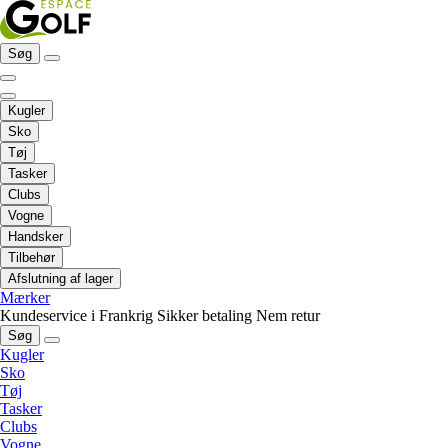
Søg
Kugler
Sko
Tøj
Tasker
Clubs
Vogne
Handsker
Tilbehør
Afslutning af lager
Mærker
Kundeservice i Frankrig
Sikker betaling
Nem retur
Søg
Kugler
Sko
Tøj
Tasker
Clubs
Vogne