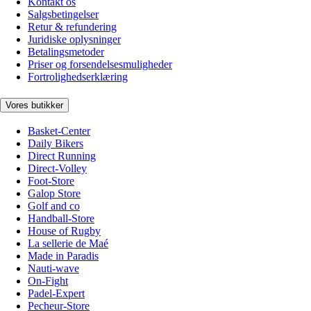
Kontakt os
Salgsbetingelser
Retur & refundering
Juridiske oplysninger
Betalingsmetoder
Priser og forsendelsesmuligheder
Fortrolighedserklæring
Vores butikker
Basket-Center
Daily Bikers
Direct Running
Direct-Volley
Foot-Store
Galop Store
Golf and co
Handball-Store
House of Rugby
La sellerie de Maé
Made in Paradis
Nauti-wave
On-Fight
Padel-Expert
Pecheur-Store