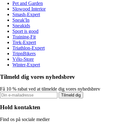
Pet and Garden
Slowood Interior
Smash-Expert
Sneak'In
Sneakids
Sport is good
Training-Fit
Trek-Expert
Triathlon-Expert
TripnBikers
Vélo-Store
Winter-Expert
Tilmeld dig vores nyhedsbrev
Få 10 % rabat ved at tilmelde dig vores nyhedsbrev
Tilmeld dig
Hold kontakten
Find os på sociale medier