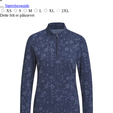
*
Størrelsesguide
XS
S
M
L
XL
2XL
Dette felt er påkrævet