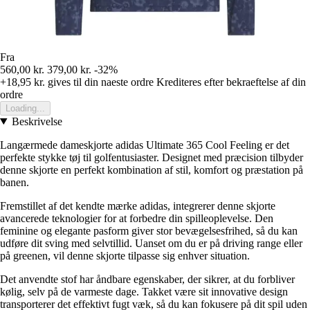
Fra
560,00 kr.
379,00 kr.
-32%
+18,95 kr.
gives til din naeste ordre
Krediteres efter bekraeftelse af din
ordre
Loading...
Beskrivelse
Langærmede dameskjorte adidas Ultimate 365 Cool Feeling er det
perfekte stykke tøj til golfentusiaster. Designet med præcision tilbyder
denne skjorte en perfekt kombination af stil, komfort og præstation på
banen.
Fremstillet af det kendte mærke adidas, integrerer denne skjorte
avancerede teknologier for at forbedre din spilleoplevelse. Den
feminine og elegante pasform giver stor bevægelsesfrihed, så du kan
udføre dit sving med selvtillid. Uanset om du er på driving range eller
på greenen, vil denne skjorte tilpasse sig enhver situation.
Det anvendte stof har åndbare egenskaber, der sikrer, at du forbliver
kølig, selv på de varmeste dage. Takket være sit innovative design
transporterer det effektivt fugt væk, så du kan fokusere på dit spil uden