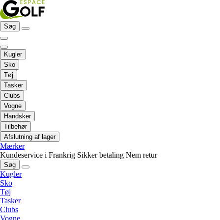
Søg
Kugler
Sko
Tøj
Tasker
Clubs
Vogne
Handsker
Tilbehør
Afslutning af lager
Mærker
Kundeservice i Frankrig
Sikker betaling
Nem retur
Søg
Kugler
Sko
Tøj
Tasker
Clubs
Vogne