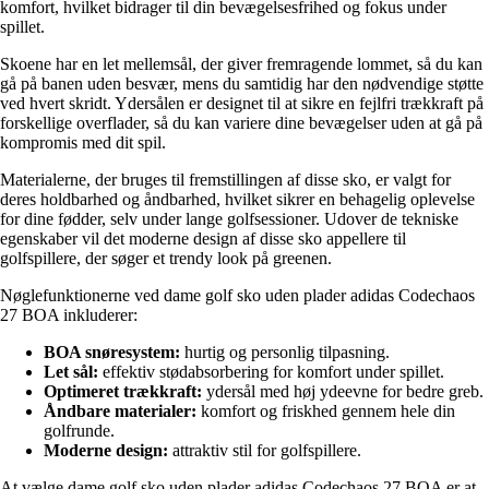
komfort, hvilket bidrager til din bevægelsesfrihed og fokus under
spillet.
Skoene har en let mellemsål, der giver fremragende lommet, så du kan
gå på banen uden besvær, mens du samtidig har den nødvendige støtte
ved hvert skridt. Ydersålen er designet til at sikre en fejlfri trækkraft på
forskellige overflader, så du kan variere dine bevægelser uden at gå på
kompromis med dit spil.
Materialerne, der bruges til fremstillingen af disse sko, er valgt for
deres holdbarhed og åndbarhed, hvilket sikrer en behagelig oplevelse
for dine fødder, selv under lange golfsessioner. Udover de tekniske
egenskaber vil det moderne design af disse sko appellere til
golfspillere, der søger et trendy look på greenen.
Nøglefunktionerne ved dame golf sko uden plader adidas Codechaos
27 BOA inkluderer:
BOA snøresystem:
hurtig og personlig tilpasning.
Let sål:
effektiv stødabsorbering for komfort under spillet.
Optimeret trækkraft:
ydersål med høj ydeevne for bedre greb.
Åndbare materialer:
komfort og friskhed gennem hele din
golfrunde.
Moderne design:
attraktiv stil for golfspillere.
At vælge dame golf sko uden plader adidas Codechaos 27 BOA er at