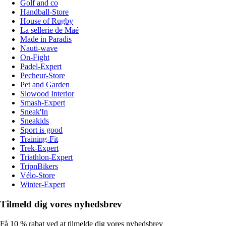
Golf and co
Handball-Store
House of Rugby
La sellerie de Maé
Made in Paradis
Nauti-wave
On-Fight
Padel-Expert
Pecheur-Store
Pet and Garden
Slowood Interior
Smash-Expert
Sneak'In
Sneakids
Sport is good
Training-Fit
Trek-Expert
Triathlon-Expert
TripnBikers
Vélo-Store
Winter-Expert
Tilmeld dig vores nyhedsbrev
Få 10 % rabat ved at tilmelde dig vores nyhedsbrev