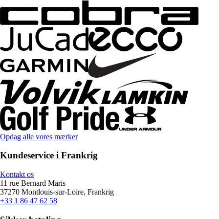
Opdag alle vores mærker
Kundeservice i Frankrig
Kontakt os
11 rue Bernard Maris
37270 Montlouis-sur-Loire, Frankrig
+33 1 86 47 62 58