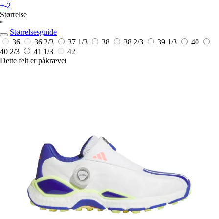
+-2
Størrelse
*
Størrelsesguide
36
36 2/3
37 1/3
38
38 2/3
39 1/3
40
40 2/3
41 1/3
42
Dette felt er påkrævet