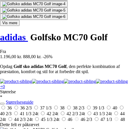
Vis mere
adidas
Golfsko MC70 Golf
Fra
1.196,00 kr.
888,00 kr.
-26%
Opdag
Golf sko adidas MC70 Golf
, den perfekte kombination af
præstation, komfort og stil for at forbedre dit spil.
+0
Størrelse
*
Størrelsesguide
36
36 2/3
37 1/3
38
38 2/3
39 1/3
40
40 2/3
41 1/3
24t
42
24t
42 2/3
24t
43 1/3
24t
44
24t
44 2/3
24t
45 1/3
24t
46
46 2/3
47 1/3
48
Dette felt er påkrævet