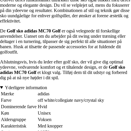
moderne og elegante design. Du vil se velplejet ud, mens du fokuserer
på din ydeevne og resultater. Kombinationen af stil og teknik gør disse
sko uundgåelige for enhver golfspiller, der ønsker at forene æstetik og
effektivitet.
De
Golf sko adidas MC70 Golf
er også velegnede til forskellige
anvendelser. Uanset om du arbejder på dit swing under træning eller
deltager i en turnering, tilpasser de sig perfekt til alle situationer på
banen. Husk at tilsætte de passende accessories for at fuldende dit
golfoutfit.
Afslutningsvis, hvis du leder efter golf sko, der vil give dig optimal
ydeevne, vedvarende komfort og et tiltalende design, er de
Golf sko
adidas MC70 Golf
et klogt valg. Tilføj dem til dit udstyr og forbered
dig på at nå nye højder i dit spil.
Yderligere information
Mærke
adidas
Farve
off white/collegiate navy/crystal sky
Dominerende farve
Hvid
Køn
Unisex
Aldersgruppe
Voksen
Karakteristisk
Med knopper