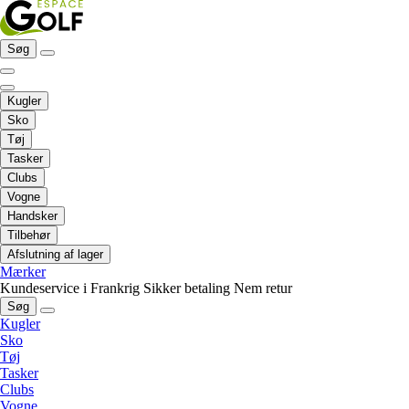
Søg
Kugler
Sko
Tøj
Tasker
Clubs
Vogne
Handsker
Tilbehør
Afslutning af lager
Mærker
Kundeservice i Frankrig
Sikker betaling
Nem retur
Søg
Kugler
Sko
Tøj
Tasker
Clubs
Vogne