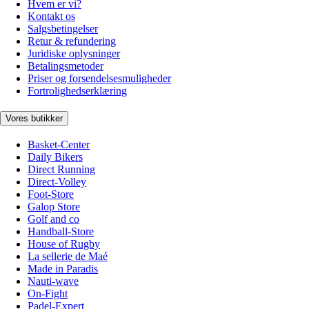
Hvem er vi?
Kontakt os
Salgsbetingelser
Retur & refundering
Juridiske oplysninger
Betalingsmetoder
Priser og forsendelsesmuligheder
Fortrolighedserklæring
Vores butikker
Basket-Center
Daily Bikers
Direct Running
Direct-Volley
Foot-Store
Galop Store
Golf and co
Handball-Store
House of Rugby
La sellerie de Maé
Made in Paradis
Nauti-wave
On-Fight
Padel-Expert