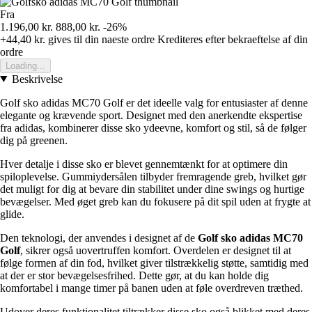
Fra
1.196,00 kr.
888,00 kr.
-26%
+44,40 kr.
gives til din naeste ordre
Krediteres efter bekraeftelse af din
ordre
Loading...
Beskrivelse
Golf sko adidas MC70 Golf er det ideelle valg for entusiaster af denne
elegante og krævende sport. Designet med den anerkendte ekspertise
fra adidas, kombinerer disse sko ydeevne, komfort og stil, så de følger
dig på greenen.
Hver detalje i disse sko er blevet gennemtænkt for at optimere din
spiloplevelse. Gummiydersålen tilbyder fremragende greb, hvilket gør
det muligt for dig at bevare din stabilitet under dine swings og hurtige
bevægelser. Med øget greb kan du fokusere på dit spil uden at frygte at
glide.
Den teknologi, der anvendes i designet af de
Golf sko adidas MC70
Golf
, sikrer også uovertruffen komfort. Overdelen er designet til at
følge formen af din fod, hvilket giver tilstrækkelig støtte, samtidig med
at der er stor bevægelsesfrihed. Dette gør, at du kan holde dig
komfortabel i mange timer på banen uden at føle overdreven træthed.
Udover deres funktionalitet tiltrækker disse sko også blikket med deres