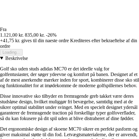
Fra
1.121,00 kr.
835,00 kr.
-26%
+41,75 kr.
gives til din naeste ordre
Krediteres efter bekraeftelse af din
ordre
Loading...
Beskrivelse
Golf sko uden studs adidas MC70 er det ideelle valg for
golfentusiaster, der søger ydeevne og komfort på banen. Designet af et
af de mest anerkendte mærker inden for sport, kombinerer disse sko stil
og funktionalitet for at imødekomme de moderne golfspillernes behov.
Disse innovative sko tilbyder en fremragende greb takket være deres
studsløse design, hvilket muliggør fri bevægelse, samtidig med at de
sikrer optimal stabilitet under svinget. Med en specielt designet ydersål
garanterer de fremragende traction på forskellige typer golfoverflader,
så du kan fokusere på dit spil uden at blive distraheret af dine fødder.
Det ergonomiske design af skoene MC70 sikrer en perfekt pasform og
giver maksimal støtte til din fod. Letvægtsmaterialerne, der er anvendt,