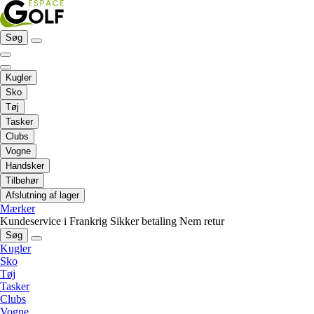
Søg
Kugler
Sko
Tøj
Tasker
Clubs
Vogne
Handsker
Tilbehør
Afslutning af lager
Mærker
Kundeservice i Frankrig
Sikker betaling
Nem retur
Søg
Kugler
Sko
Tøj
Tasker
Clubs
Vogne