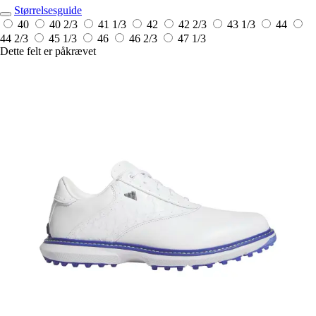
Størrelsesguide
40
40 2/3
41 1/3
42
42 2/3
43 1/3
44
44 2/3
45 1/3
46
46 2/3
47 1/3
Dette felt er påkrævet