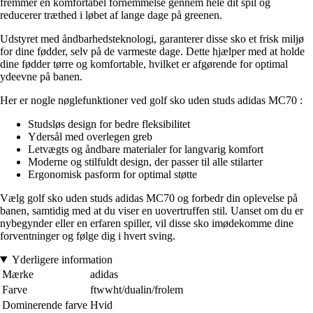
fremmer en komfortabel fornemmelse gennem hele dit spil og
reducerer træthed i løbet af lange dage på greenen.
Udstyret med åndbarhedsteknologi, garanterer disse sko et frisk miljø
for dine fødder, selv på de varmeste dage. Dette hjælper med at holde
dine fødder tørre og komfortable, hvilket er afgørende for optimal
ydeevne på banen.
Her er nogle nøglefunktioner ved golf sko uden studs adidas MC70 :
Studsløs design for bedre fleksibilitet
Ydersål med overlegen greb
Letvægts og åndbare materialer for langvarig komfort
Moderne og stilfuldt design, der passer til alle stilarter
Ergonomisk pasform for optimal støtte
Vælg golf sko uden studs adidas MC70 og forbedr din oplevelse på
banen, samtidig med at du viser en uovertruffen stil. Uanset om du er
nybegynder eller en erfaren spiller, vil disse sko imødekomme dine
forventninger og følge dig i hvert sving.
Yderligere information
Mærke
adidas
Farve
ftwwht/dualin/frolem
Dominerende farve
Hvid