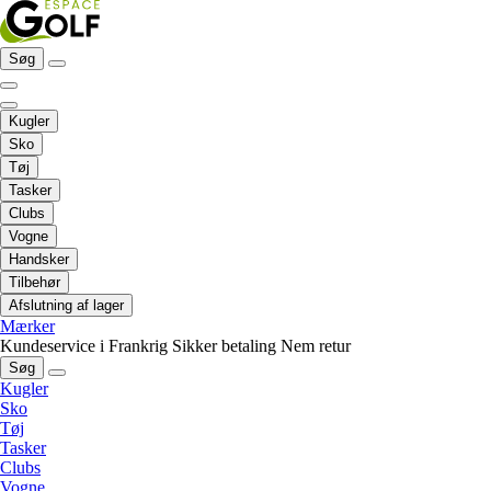
Søg
Kugler
Sko
Tøj
Tasker
Clubs
Vogne
Handsker
Tilbehør
Afslutning af lager
Mærker
Kundeservice i Frankrig
Sikker betaling
Nem retur
Søg
Kugler
Sko
Tøj
Tasker
Clubs
Vogne