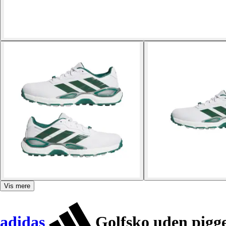
Vis mere
adidas
Golfsko uden pigg