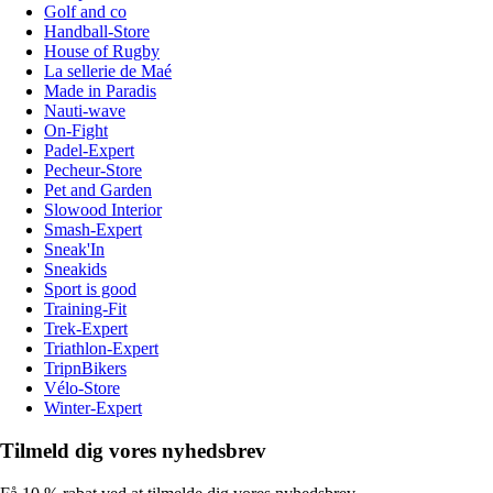
Golf and co
Handball-Store
House of Rugby
La sellerie de Maé
Made in Paradis
Nauti-wave
On-Fight
Padel-Expert
Pecheur-Store
Pet and Garden
Slowood Interior
Smash-Expert
Sneak'In
Sneakids
Sport is good
Training-Fit
Trek-Expert
Triathlon-Expert
TripnBikers
Vélo-Store
Winter-Expert
Tilmeld dig vores nyhedsbrev