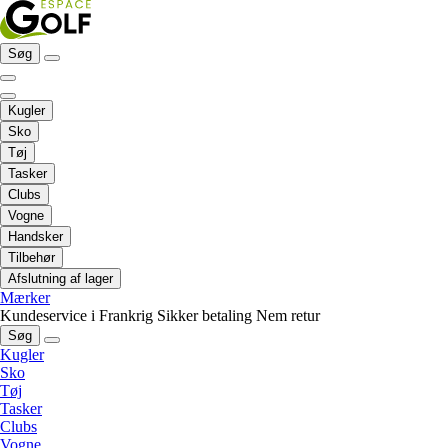
Søg
Kugler
Sko
Tøj
Tasker
Clubs
Vogne
Handsker
Tilbehør
Afslutning af lager
Mærker
Kundeservice i Frankrig
Sikker betaling
Nem retur
Søg
Kugler
Sko
Tøj
Tasker
Clubs
Vogne