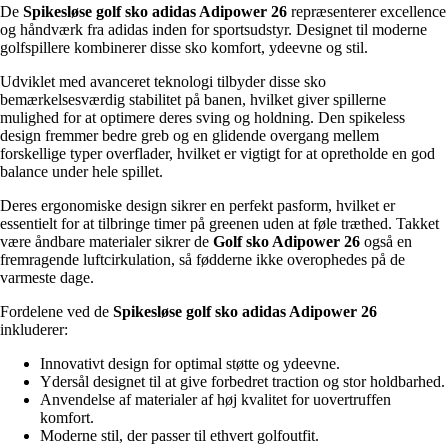
De
Spikesløse golf sko adidas Adipower 26
repræsenterer excellence
og håndværk fra adidas inden for sportsudstyr. Designet til moderne
golfspillere kombinerer disse sko komfort, ydeevne og stil.
Udviklet med avanceret teknologi tilbyder disse sko
bemærkelsesværdig stabilitet på banen, hvilket giver spillerne
mulighed for at optimere deres sving og holdning. Den spikeless
design fremmer bedre greb og en glidende overgang mellem
forskellige typer overflader, hvilket er vigtigt for at opretholde en god
balance under hele spillet.
Deres ergonomiske design sikrer en perfekt pasform, hvilket er
essentielt for at tilbringe timer på greenen uden at føle træthed. Takket
være åndbare materialer sikrer de
Golf sko Adipower 26
også en
fremragende luftcirkulation, så fødderne ikke overophedes på de
varmeste dage.
Fordelene ved de
Spikesløse golf sko adidas Adipower 26
inkluderer:
Innovativt design for optimal støtte og ydeevne.
Ydersål designet til at give forbedret traction og stor holdbarhed.
Anvendelse af materialer af høj kvalitet for uovertruffen
komfort.
Moderne stil, der passer til ethvert golfoutfit.