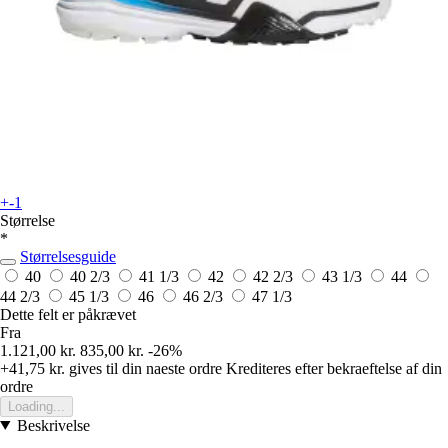
+-1
Størrelse
*
Størrelsesguide
40
40 2/3
41 1/3
42
42 2/3
43 1/3
44
44 2/3
45 1/3
46
46 2/3
47 1/3
Dette felt er påkrævet
Fra
1.121,00 kr.
835,00 kr.
-26%
+41,75 kr.
gives til din naeste ordre
Krediteres efter bekraeftelse af din
ordre
Loading...
Beskrivelse