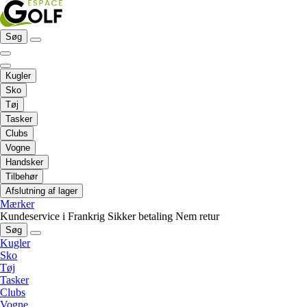
Søg
Kugler
Sko
Tøj
Tasker
Clubs
Vogne
Handsker
Tilbehør
Afslutning af lager
Mærker
Kundeservice i Frankrig
Sikker betaling
Nem retur
Søg
Kugler
Sko
Tøj
Tasker
Clubs
Vogne