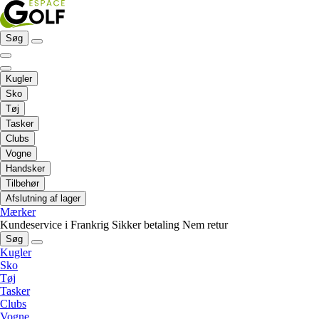
Søg
Kugler
Sko
Tøj
Tasker
Clubs
Vogne
Handsker
Tilbehør
Afslutning af lager
Mærker
Kundeservice i Frankrig
Sikker betaling
Nem retur
Søg
Kugler
Sko
Tøj
Tasker
Clubs
Vogne