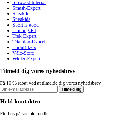
Slowood Interior
Smash-Expert
Sneak'In
Sneakids
Sport is good
Training-Fit
Trek-Expert
Triathlon-Expert
TripnBikers
Vélo-Store
Winter-Expert
Tilmeld dig vores nyhedsbrev
Få 10 % rabat ved at tilmelde dig vores nyhedsbrev
Tilmeld dig
Hold kontakten
Find os på sociale medier