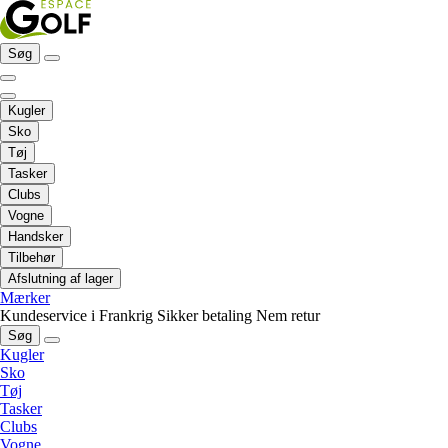
Søg
Kugler
Sko
Tøj
Tasker
Clubs
Vogne
Handsker
Tilbehør
Afslutning af lager
Mærker
Kundeservice i Frankrig
Sikker betaling
Nem retur
Søg
Kugler
Sko
Tøj
Tasker
Clubs
Vogne