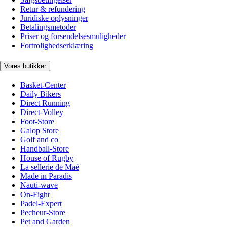
Retur & refundering
Juridiske oplysninger
Betalingsmetoder
Priser og forsendelsesmuligheder
Fortrolighedserklæring
Vores butikker
Basket-Center
Daily Bikers
Direct Running
Direct-Volley
Foot-Store
Galop Store
Golf and co
Handball-Store
House of Rugby
La sellerie de Maé
Made in Paradis
Nauti-wave
On-Fight
Padel-Expert
Pecheur-Store
Pet and Garden