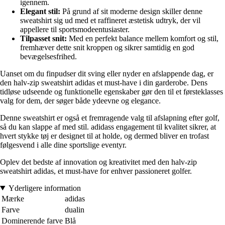
igennem.
Elegant stil:
På grund af sit moderne design skiller denne
sweatshirt sig ud med et raffineret æstetisk udtryk, der vil
appellere til sportsmodeentusiaster.
Tilpasset snit:
Med en perfekt balance mellem komfort og stil,
fremhæver dette snit kroppen og sikrer samtidig en god
bevægelsesfrihed.
Uanset om du finpudser dit sving eller nyder en afslappende dag, er
den halv-zip sweatshirt adidas et must-have i din garderobe. Dens
tidløse udseende og funktionelle egenskaber gør den til et førsteklasses
valg for dem, der søger både ydeevne og elegance.
Denne sweatshirt er også et fremragende valg til afslapning efter golf,
så du kan slappe af med stil. adidass engagement til kvalitet sikrer, at
hvert stykke tøj er designet til at holde, og dermed bliver en trofast
følgesvend i alle dine sportslige eventyr.
Oplev det bedste af innovation og kreativitet med den halv-zip
sweatshirt adidas, et must-have for enhver passioneret golfer.
Yderligere information
Mærke
adidas
Farve
dualin
Dominerende farve
Blå