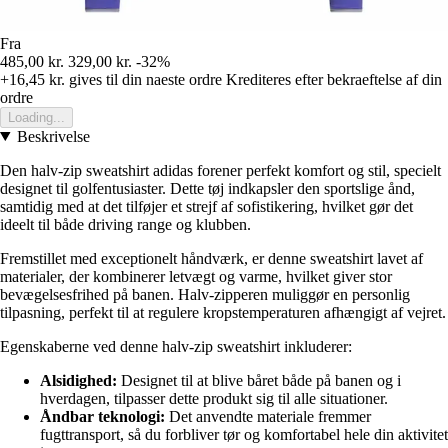
Fra
485,00 kr.
329,00 kr.
-32%
+16,45 kr.
gives til din naeste ordre
Krediteres efter bekraeftelse af din
ordre
Loading...
Beskrivelse
Den halv-zip sweatshirt adidas forener perfekt komfort og stil, specielt
designet til golfentusiaster. Dette tøj indkapsler den sportslige ånd,
samtidig med at det tilføjer et strejf af sofistikering, hvilket gør det
ideelt til både driving range og klubben.
Fremstillet med exceptionelt håndværk, er denne sweatshirt lavet af
materialer, der kombinerer letvægt og varme, hvilket giver stor
bevægelsesfrihed på banen. Halv-zipperen muliggør en personlig
tilpasning, perfekt til at regulere kropstemperaturen afhængigt af vejret.
Egenskaberne ved denne halv-zip sweatshirt inkluderer:
Alsidighed:
Designet til at blive båret både på banen og i
hverdagen, tilpasser dette produkt sig til alle situationer.
Åndbar teknologi:
Det anvendte materiale fremmer
fugttransport, så du forbliver tør og komfortabel hele din aktivitet