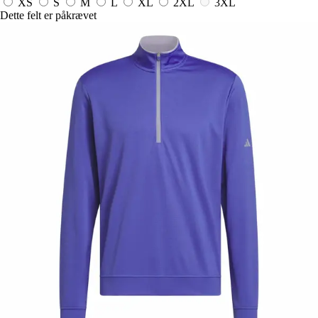
XS
S
M
L
XL
2XL
3XL
Dette felt er påkrævet