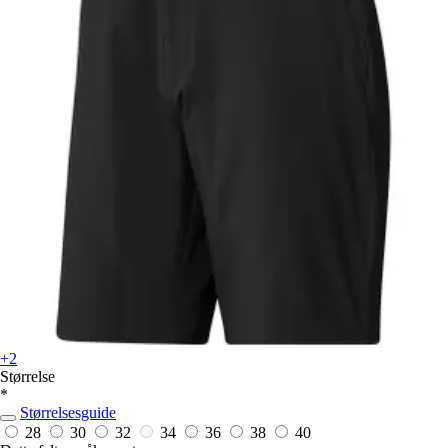
+2
Størrelse
*
Størrelsesguide
28
30
32
34
36
38
40