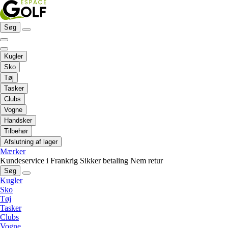
Søg
Kugler
Sko
Tøj
Tasker
Clubs
Vogne
Handsker
Tilbehør
Afslutning af lager
Mærker
Kundeservice i Frankrig
Sikker betaling
Nem retur
Søg
Kugler
Sko
Tøj
Tasker
Clubs
Vogne