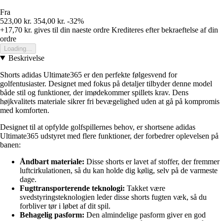
Fra
523,00 kr.
354,00 kr.
-32%
+17,70 kr.
gives til din naeste ordre
Krediteres efter bekraeftelse af din
ordre
Loading...
Beskrivelse
Shorts adidas Ultimate365 er den perfekte følgesvend for
golfentusiaster. Designet med fokus på detaljer tilbyder denne model
både stil og funktioner, der imødekommer spillets krav. Dens
højkvalitets materiale sikrer fri bevægelighed uden at gå på kompromis
med komforten.
Designet til at opfylde golfspillernes behov, er shortsene adidas
Ultimate365 udstyret med flere funktioner, der forbedrer oplevelsen på
banen:
Åndbart materiale:
Disse shorts er lavet af stoffer, der fremmer
luftcirkulationen, så du kan holde dig kølig, selv på de varmeste
dage.
Fugttransporterende teknologi:
Takket være
svedstyringsteknologien leder disse shorts fugten væk, så du
forbliver tør i løbet af dit spil.
Behagelig pasform:
Den almindelige pasform giver en god