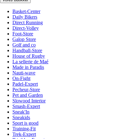
Basket-Center
Daily Bikers
Direct Running
Direct-Volley
Foot-Store
Galop Store
Golf and co
Handball-Store
House of Rugby
La sellerie de Maé
Made in Paradis
Nauti-wave
On-Fight
Padel-Expert
Pecheur-Store
Pet and Garden
Slowood Interior
Smash-Expert
Sneak'In
Sneakids
Sport is good
Training-Fit
Trek-Expert