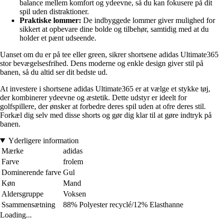
balance mellem komfort og ydeevne, så du kan fokusere på dit
spil uden distraktioner.
Praktiske lommer:
De indbyggede lommer giver mulighed for
sikkert at opbevare dine bolde og tilbehør, samtidig med at du
holder et pænt udseende.
Uanset om du er på tee eller green, sikrer shortsene adidas Ultimate365
stor bevægelsesfrihed. Dens moderne og enkle design giver stil på
banen, så du altid ser dit bedste ud.
At investere i shortsene adidas Ultimate365 er at vælge et stykke tøj,
der kombinerer ydeevne og æstetik. Dette udstyr er ideelt for
golfspillere, der ønsker at forbedre deres spil uden at ofre deres stil.
Forkæl dig selv med disse shorts og gør dig klar til at gøre indtryk på
banen.
Yderligere information
Mærke
adidas
Farve
frolem
Dominerende farve
Gul
Køn
Mand
Aldersgruppe
Voksen
Ssammensætning
88% Polyester recyclé/12% Elasthanne
Loading...