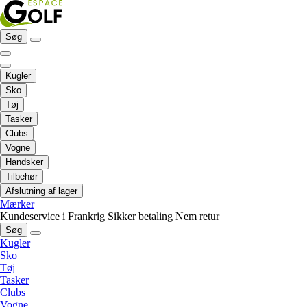
Søg
Kugler
Sko
Tøj
Tasker
Clubs
Vogne
Handsker
Tilbehør
Afslutning af lager
Mærker
Kundeservice i Frankrig
Sikker betaling
Nem retur
Søg
Kugler
Sko
Tøj
Tasker
Clubs
Vogne