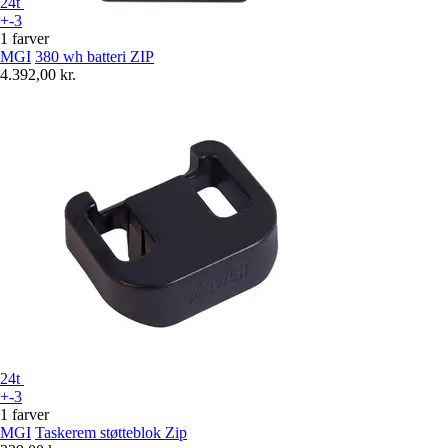
24t
+-3
1 farver
MGI
380 wh batteri ZIP
4.392,00 kr.
24t
+-3
1 farver
MGI
Taskerem støtteblok Zip