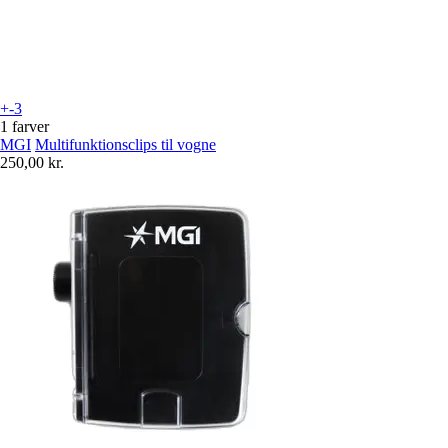
+-3
1 farver
MGI
Multifunktionsclips til vogne
250,00 kr.