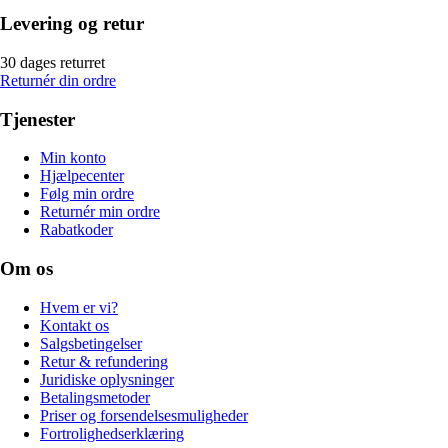
Levering og retur
30 dages returret
Returnér din ordre
Tjenester
Min konto
Hjælpecenter
Følg min ordre
Returnér min ordre
Rabatkoder
Om os
Hvem er vi?
Kontakt os
Salgsbetingelser
Retur & refundering
Juridiske oplysninger
Betalingsmetoder
Priser og forsendelsesmuligheder
Fortrolighedserklæring