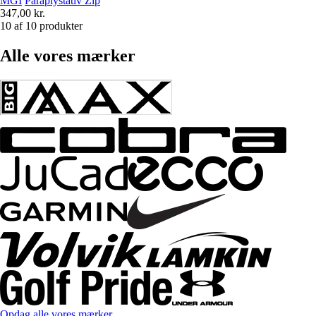
MGI
Paraplystativ Zip
347,00 kr.
10 af 10 produkter
Alle vores mærker
Opdag alle vores mærker