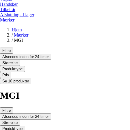
Handsker
Tilbehør
Afslutning af lager
Mærker
Hjem
/
Mærker
/
MGI
Filtre
Afsendes inden for 24 timer
Størrelse
Produkttype
Pris
Se 10 produkter
MGI
Filtre
Afsendes inden for 24 timer
Størrelse
Produkttype