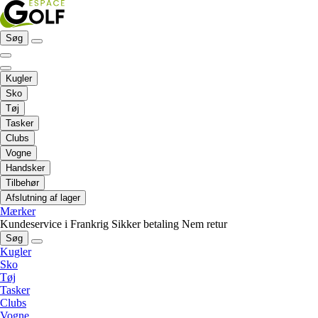
Søg
Kugler
Sko
Tøj
Tasker
Clubs
Vogne
Handsker
Tilbehør
Afslutning af lager
Mærker
Kundeservice i Frankrig
Sikker betaling
Nem retur
Søg
Kugler
Sko
Tøj
Tasker
Clubs
Vogne