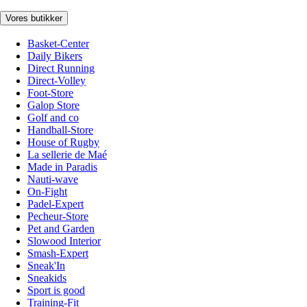
Vores butikker
Basket-Center
Daily Bikers
Direct Running
Direct-Volley
Foot-Store
Galop Store
Golf and co
Handball-Store
House of Rugby
La sellerie de Maé
Made in Paradis
Nauti-wave
On-Fight
Padel-Expert
Pecheur-Store
Pet and Garden
Slowood Interior
Smash-Expert
Sneak'In
Sneakids
Sport is good
Training-Fit