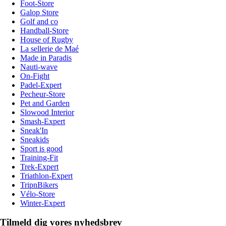
Foot-Store
Galop Store
Golf and co
Handball-Store
House of Rugby
La sellerie de Maé
Made in Paradis
Nauti-wave
On-Fight
Padel-Expert
Pecheur-Store
Pet and Garden
Slowood Interior
Smash-Expert
Sneak'In
Sneakids
Sport is good
Training-Fit
Trek-Expert
Triathlon-Expert
TripnBikers
Vélo-Store
Winter-Expert
Tilmeld dig vores nyhedsbrev