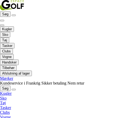
Søg
Kugler
Sko
Tøj
Tasker
Clubs
Vogne
Handsker
Tilbehør
Afslutning af lager
Mærker
Kundeservice i Frankrig
Sikker betaling
Nem retur
Søg
Kugler
Sko
Tøj
Tasker
Clubs
Vogne