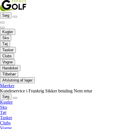
Søg
Kugler
Sko
Tøj
Tasker
Clubs
Vogne
Handsker
Tilbehør
Afslutning af lager
Mærker
Kundeservice i Frankrig
Sikker betaling
Nem retur
Søg
Kugler
Sko
Tøj
Tasker
Clubs
Vogne