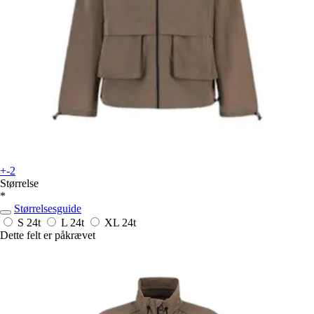
+-2
Størrelse
*
Størrelsesguide
S
24t
L
24t
XL
24t
Dette felt er påkrævet