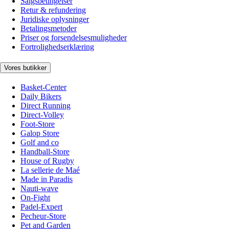
Salgsbetingelser
Retur & refundering
Juridiske oplysninger
Betalingsmetoder
Priser og forsendelsesmuligheder
Fortrolighedserklæring
Vores butikker
Basket-Center
Daily Bikers
Direct Running
Direct-Volley
Foot-Store
Galop Store
Golf and co
Handball-Store
House of Rugby
La sellerie de Maé
Made in Paradis
Nauti-wave
On-Fight
Padel-Expert
Pecheur-Store
Pet and Garden