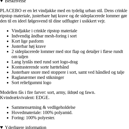
Beskrivelse
PLACEBO er en let vindjakke med en tydelig urban stil. Dens crinkle
ripstop materiale, justerbare høj krave og de sideplacerede lommer gør
den til en ideel følgesvend til dine udflugter i usikkert vejr.
Vindjakke i crinkle ripstop materiale
Indvendig åndbar mesh-foring i sort
Kort lige pasform
Justerbar høj krave
2 sideplacerede lommer med stor flap og detaljer i flæse rundt
om taljen
Lang lynlås med rund sort logo-drag
Kontrasterende sorte hættebånd
Justerbare snore med stoppere i sort, samt ved håndled og talje
Raglanærmer med stikninger
Sort reliefgummi logo
Modellen fås i fire farver: sort, army, ildrød og fawn.
Kvindeækvivalent: EDGE.
Sammensætning & vedligeholdelse
Hovedmateriale: 100% polyamid.
Foring: 100% polyester.
Yderligere information